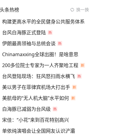
头条热榜
换一换
构建更高水平的全民健身公共服务体系
台风白海豚正式登陆
伊朗最高领袖与总统会谈
Chinamaxxing全球出圈！是啥意思
200多位院士专家为一人齐聚哈工程
台风登陆现场：狂风怒扫雨水横飞
美以男子在菲律宾机场大打出手
美航母的“无人机大脑”水平如何
白海豚已减弱为台风级
宋佳：“小花”来到百花特别高兴
单依纯演唱会让全国网友认识浐灞