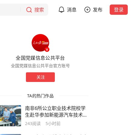
搜索
消息
发布
登录
全国党媒信息公共平台
全国党媒信息公共平台官方账号
关注
TA的热门作品
南非6所公立职业技术院校学
生赴华参加新能源汽车技术研
修，收获满满——触摸到全球
243
阅读
5小时前
汽车产业未来发展脉搏