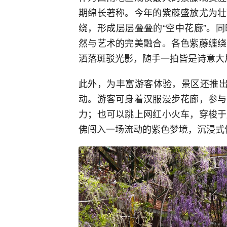
期绵长著称。今年的紫藤盛放尤为壮
绕，形成层层叠叠的“空中花廊”。
然与艺术的完美融合。各色紫藤缠绕
洒落斑驳光影，随手一拍皆是诗意大
此外，为丰富游客体验，景区还推出“
动。游客可身着汉服漫步花廊，参与
力；也可以跳上网红小火车，穿梭于
佛闯入一场流动的紫色梦境，沉浸式