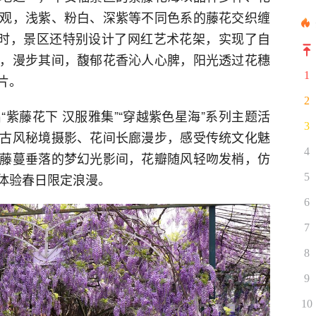
观，浅紫、粉白、深紫等不同色系的藤花交织缠
同时，景区还特别设计了网红艺术花架，实现了自
，漫步其间，馥郁花香沁人心脾，阳光透过花穗
1
片。
2
紫藤花下 汉服雅集”“穿越紫色星海”系列主题活
3
古风秘境摄影、花间长廊漫步，感受传统文化魅
4
藤蔓垂落的梦幻光影间，花瓣随风轻吻发梢，仿
体验春日限定浪漫。
5
6
7
8
9
10