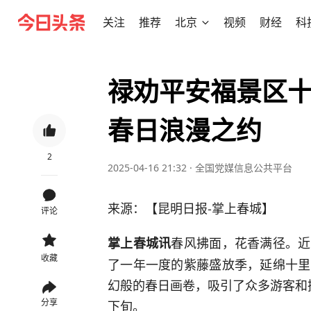
关注
推荐
北京
视频
财经
科
禄劝平安福景区
春日浪漫之约
2
2025-04-16 21:32
·
全国党媒信息公共平台
来源：【昆明日报-掌上春城】
评论
春风拂面，花香满径。近
掌上春城讯
收藏
了一年一度的紫藤盛放季，延绵十里
幻般的春日画卷，吸引了众多游客和
分享
下旬。