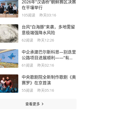
2026年“汉语桥”朝鲜赛区决赛
在平壤举行
105
阅读
昨天03:16
台风“白海豚”来袭，多地需留
意极端强降水风险
62
阅读
昨天12:26
中企承建巴尔斯科恩—别迭里
公路项目进展顺利——“有路
的地方，就有发展机遇”
61
阅读
昨天02:16
中央歌剧院全新制作歌剧《奥
赛罗》在京首演
55
阅读
昨天05:16
查看更多