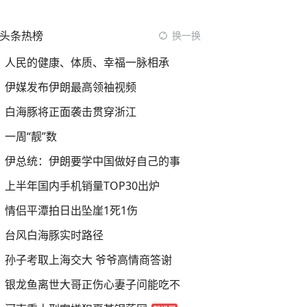
头条热榜
换一换
人民的健康、体质、幸福一脉相承
伊媒发布伊朗最高领袖视频
白海豚将正面袭击贯穿浙江
一周“靓”数
伊总统：伊朗要学中国做好自己的事
上半年国内手机销量TOP30出炉
情侣平潭拍日出坠崖1死1伤
台风白海豚实时路径
孙子考取上海交大 爷爷高情商答谢
银龙鱼离世大哥正伤心妻子问能吃不