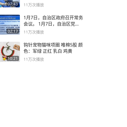
07:43
11万
次播放
1月7日，自治区政府召开常务
会议。 1月7日，自治区党委
副书记
02:17
11万
次播放
钩针宠物猫咪项圈 唯棉5股 颜
色：军绿 正红 乳白 鸡黄
10:21
11万
次播放