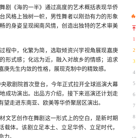
舞剧《海的一半》通过高度的艺术概括表现华侨
台风格上独树一帜，男性舞者以刚劲有力的形象
畅的身姿呈现闽南风情，创造出独特的艺术审美
1
过程中，化繁为简，选取倾资兴学视角展现嘉庚
2
的形式感；化远为近，融入对故乡的情感；追求
3
嘉庚先生内敛的性格，展现克制中的精致感。
4
京中央歌剧院首次登台，今年正式拉开全球巡演大幕
5
地成功演出。出品方介绍，接下来巡演还计划走
6
有望走进东南亚、欧美等华侨聚居区演出。
7
材文艺创作在舞剧这一形式上的空白，是新时期
8
鲜活载体。该剧立足本土、立足华侨、立足时代，
9
命力。