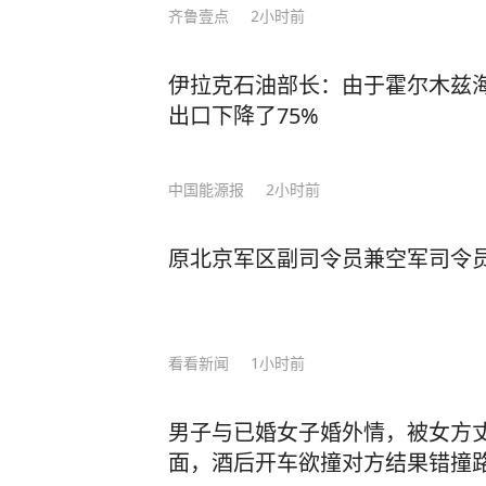
齐鲁壹点
2小时前
伊拉克石油部长：由于霍尔木兹
出口下降了75%
中国能源报
2小时前
原北京军区副司令员兼空军司令
看看新闻
1小时前
男子与已婚女子婚外情，被女方
面，酒后开车欲撞对方结果错撞