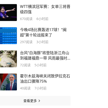
WTT横滨冠军赛：女单三将晋
级四强
670
阅读
6小时前
今晚4场比赛轰进17球！“闽
超”第十轮战报来了
297
阅读
3小时前
台风“白海豚”将登陆浙江舟山
到福建福鼎一带 风雨最强时
段将到来
72
阅读
5小时前
霍尔木兹海峡关闭致伊拉克石
油出口骤降75%
40
阅读
7小时前
查看更多