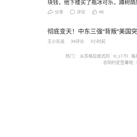
块钱，他下楼买了瓶冰可乐，蹲树荫
画面，把客户一个大男人看得鼻子发酸。
分享
评论
48
一个闷热的高温天，一名空调维修师
外接近三十八摄氏度，普通人在太阳
彻底变天！中东三强“背叛”美国
却要面对被太阳晒透的空调外机。 等活干完，衣服已经湿了一
王小东说
34
评论
3小时前
大片，客户看在眼里，结账时主动多给了七十
得，这不过是一点高温辛苦费，维修
热门：
从苏格拉底式的
sl_s170
每
换零件，可真正碰上外机装在窗外，性质
合同约定签署地
要系好安全设备，探身到室外操作，
遮挡，还得集中注意力检查机器。 江苏家电行业早就关注过这
类风险，进入空调安装维修旺季后，
重点，相关行业协会还曾专门在南京
准安全带，反复提醒持证上岗和规范防护。 说到底
屋里等冷风的时候，很容易忘了窗户
么。 这名师傅干完活后没有多说什么，收拾工具就下楼了，客
户站在窗边往下看，意外发现他并没