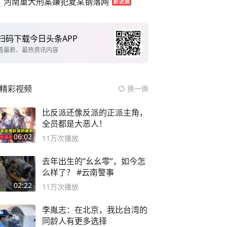
河南重大刑案嫌犯夏某钢落网
扫码下载今日头条APP
看最新、最热资讯内容
精彩视频
换一换
比反派还像反派的正派主角，
全员都是大恶人！
06:02
11万
次播放
去年出生的“幺幺零”，如今怎
么样了？ #云南警事
02:22
11万
次播放
李胤志：在北京，我比台湾的
同龄人有更多选择