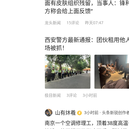
面有皮肤组织残留，当事人：锋利
方称会给上面反馈”
龙头新闻
15
评论
昨天07:47
西安警方最新通报：团伙租用他人
场被抓！
极目新闻
3
评论
3小时前
山有炑羲
3小时前
·
头条新锐创作
南京一个空调修理工，顶着38度高