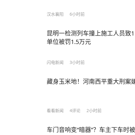
汉水襄阳
6小时前
昆明一检测列车撞上施工人员致1
单位被罚1.5万元
闪电新闻
3小时前
藏身玉米地！河南西平重大刑案
看看新闻
4
评论
2小时前
车门音响变“暗器”？车主下车时