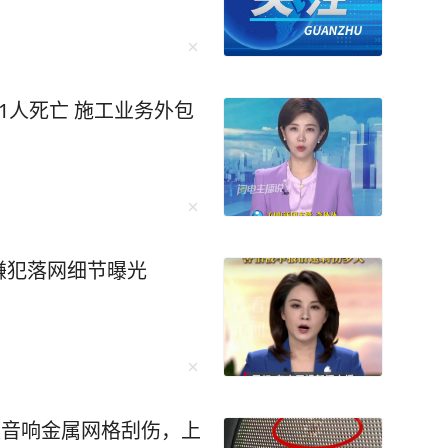
1人死亡 施工业务外包
嫌犯落网细节曝光
被音响金属网格刮伤，上