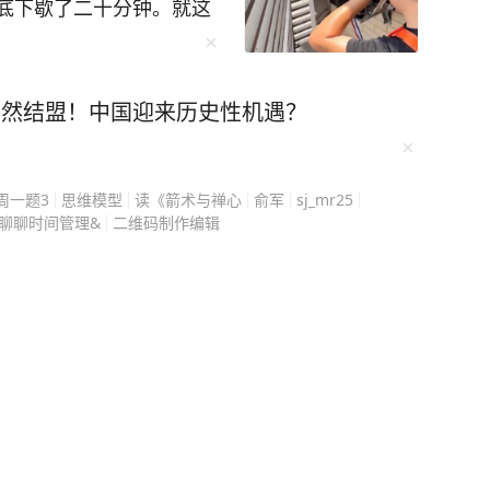
底下歇了二十分钟。就这
事情是这样的。 南京
傅背着工具上门干活，室
底下站一会儿都难受，他
突然结盟！中国迎来历史性机遇？
元。 客户原本觉
空调听起来就是找故障、
周一题3
思维模型
读《箭术与禅心
俞军
sj_mr25
就完全不同了。 师傅
聊聊时间管理&
二维码制作编辑
脚下空间有限，头顶没有
高处作业一直是行业安全
给空调服务工程师发放标
，我们坐在
外面那个人正在承担什
有马上赶往下一家，而是