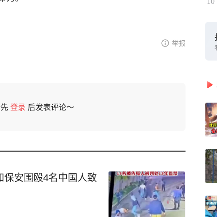
10
举报
请先
登录
后发表评论～
和保安围殴4名中国人致