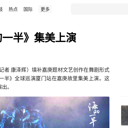
技
热点
国际
更多
海的一半》集美上演
（记者 康泽辉）填补嘉庚题材文艺创作在舞剧形式
的一半》全球巡演厦门站在嘉庚故里集美上演。这
演出。