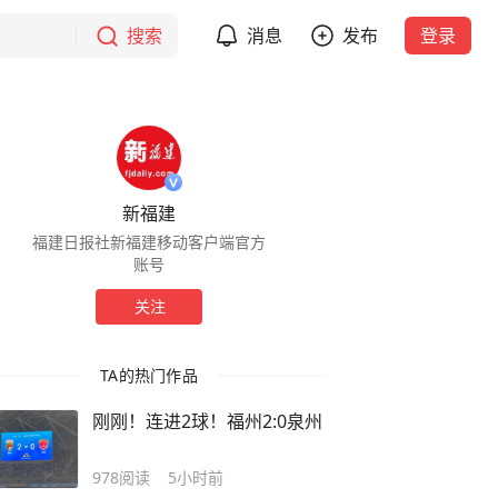
搜索
消息
发布
登录
新福建
福建日报社新福建移动客户端官方
账号
关注
TA的热门作品
刚刚！连进2球！福州2:0泉州
978
阅读
5小时前