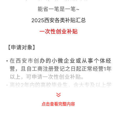
能省一笔是一笔~
2025西安各类补贴汇总
一次性创业补贴
【申请对象】
在西安市创
办的小微企业或从事个体经
营，且自工商注册登记之日起正常经营1年
以上
，可申请一次性创业补贴。
离校
2年内的高校毕业生
，含大专及以上学
历人员和留学归国人员、技工院校高级工
班、预备技师班、技师班和特殊教育院校
点击查看完整内容
职业教育类毕业生）；