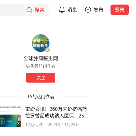
搜索
消息
发布
登录
全球肿瘤医生网
头条领航创作者
关注
TA的热门作品
重磅喜讯！260万天价抗癌药
拉罗替尼成功纳入医保！25类
癌症获益
12万
阅读
2024年11月29日