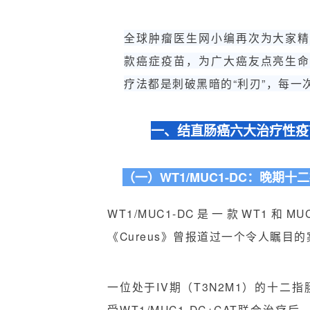
全球肿瘤医生网小编再次为大家
款癌症疫苗，为广大癌友点亮生
疗法都是刺破黑暗的“利刃”，每一
一、结直肠癌六大治疗性疫
（一）WT1/MUC1-DC：晚期
WT1/MUC1-DC是一款WT
《Cureus》曾报道过一个令人瞩目
一位处于IV期（T3N2M1）的十
受WT1/MUC1-DC+CAT联合治疗