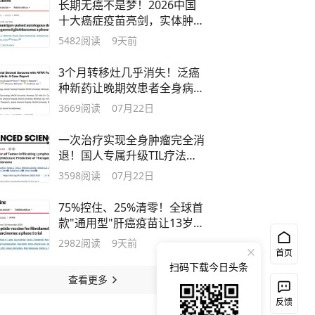
长期无癌不是梦！2026中国
十大癌症疫苗亮剑，实体肿瘤
迎来新机愈
5482
阅读
9天前
3个月转移灶几乎消失！泛癌
种新药让晚期效患者全身病灶
近乎清零
3669
阅读
07月22日
一次治疗实现全身肿瘤完全消
退！国人专属升级TIL疗法横
空出世！
3598
阅读
07月22日
75%控住、25%清零！全球首
款"通用型"肝癌疫苗让13岁少
年无癌2年
2982
阅读
9天前
首页
扫码下载今日头条
查看更多
反馈