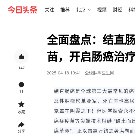
关注
推荐
北京
视频
财经
科
全面盘点：结直
苗，开启肠癌治
147
2025-04-18 19:41
·
全球肿瘤医生网
结直肠癌是全球第三大最常见的癌
11
恶性肿瘤榜单亚军，死亡率也高
笼罩在阴霾之下！但医学探索永不停
收藏
癌症疫苗等尖端技术相继 “破土而
癌革命”，正以雷霆万钧之势席卷
分享