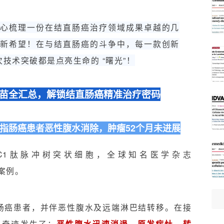
精心梳理一份在结直肠癌治疗领域成果卓越的几
命新希望！在与结直肠癌的斗争中，每一款创新
次技术突破都是点亮生命的 “曙光”！
苗全汇总，解锁结直肠癌精准治疗密码
十二指肠癌患者恶性腹水消除，肿瘤52个月未进展
1和MUC1肽脉冲树突状细胞，全球知名医学杂志
的案例。
二指肠癌患者，并伴恶性腹水及远端淋巴结转移。在接
后，奇迹发生了：
恶性腹水迅速消退，原发病灶、转