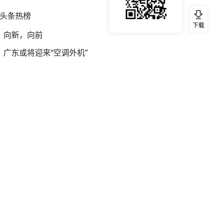
头条热榜
换一换
下载
向新，向前
广东或将迎来“空调外机”
特朗普小跑着保护险些摔下台的幼童
投资中国 共享中国式现代化机遇
弹药库存告急 美军补货难
李亚鹏向地铁吐血女孩捐99999元
男子15元买文玩核桃砸开发现是塑料
余承东口误将24999元电脑报成2499
南大数院院长疑辞职信里写不想干了
申聪回应梅姨真名：正义永不缺席
广岛投原子弹飞行员从未后悔