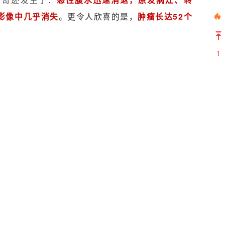
影像中几乎消失
。更令人欣喜的是，
肿瘤长达52个
1
联合CAT治疗前腹部CT
2
3
4
5
6
7
8
联合CAT治疗后腹部CT
9
10