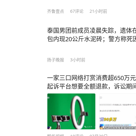
齐鲁壹点
67
评论
21小时前
泰国男团前成员凌晨失踪，遗体
包内现20公斤水泥砖；警方称死
扬子晚报
3小时前
一家三口网络打赏消费超650万
起诉平台想要全额退款，诉讼期间