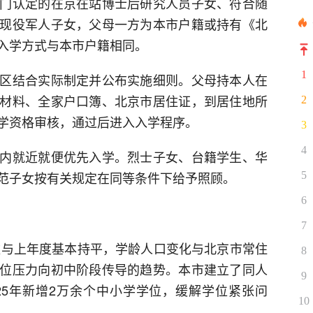
门认定的在京在站博士后研究人员子女、符合随
现役军人子女，父母一方为本市户籍或持有《北
入学方式与本市户籍相同。
1
区结合实际制定并公布实施细则。父母持本人在
材料、全家户口簿、北京市居住证，到居住地所
2
学资格审核，通过后进入入学程序。
3
4
内就近就便优先入学。烈士子女、台籍学生、华
范子女按有关规定在同等条件下给予照顾。
5
6
7
人数与上年度基本持平，学龄人口变化与北京市常住
8
位压力向初中阶段传导的趋势。本市建立了同人
9
25年新增2万余个中小学学位，缓解学位紧张问
10
。