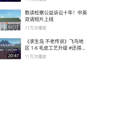
数读检察公益诉讼十年！中英
双语短片上线
02:27
11万
次播放
《求生岛 不老传说》飞鸟地
区 1-6 毛皮工艺升级 #还得是
主机大作
20:47
11万
次播放