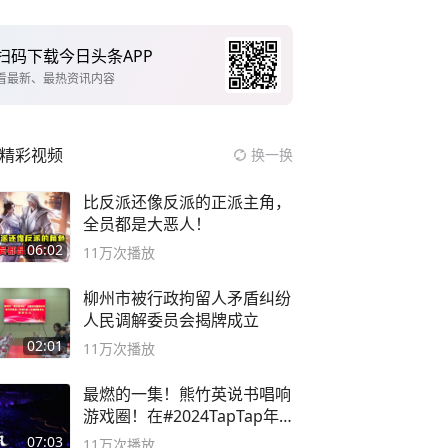
扫码下载今日头条APP
看最新、最热资讯内容
精彩视频
换一换
比反派还像反派的正派主角，
全员都是大恶人！
06:02
11万
次播放
柳州市被行政拘留人矛盾纠纷
人民调解委员会揭牌成立
02:01
11万
次播放
最燃的一集！熊竹英说书唱响
游戏圈！在#2024TapTap年
度游戏大赏
07:03
11万
次播放