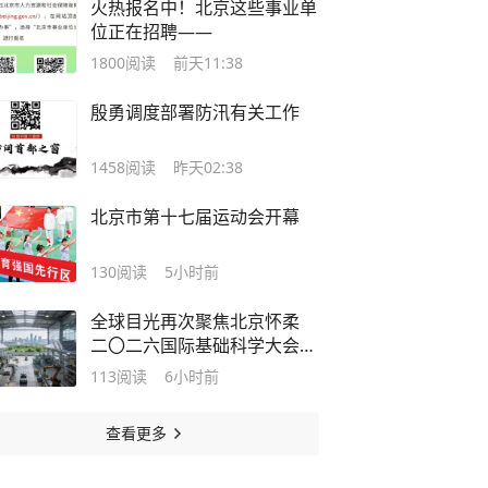
火热报名中！北京这些事业单
位正在招聘——
1800
阅读
前天11:38
殷勇调度部署防汛有关工作
1458
阅读
昨天02:38
北京市第十七届运动会开幕
130
阅读
5小时前
全球目光再次聚焦北京怀柔
二〇二六国际基础科学大会8
月9日启幕
113
阅读
6小时前
查看更多