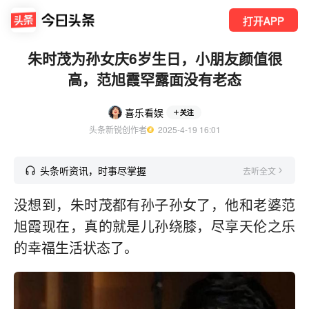
打开APP
朱时茂为孙女庆6岁生日，小朋友颜值很
高，范旭霞罕露面没有老态
喜乐看娱
关注
头条新锐创作者
  2025-4-19 16:01
头条听资讯，时事尽掌握
去听全文
没想到，朱时茂都有孙子孙女了，他和老婆范
旭霞现在，真的就是儿孙绕膝，尽享天伦之乐
的幸福生活状态了。