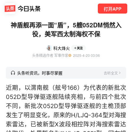
打开APP
神盾舰再添一面“盾”，5艘052DM悄然入
役，美军西太制海权不保
科大烽火
关注
头条精选作者 军事作家
  2025-4-20 03:06
头条听资讯，时事尽掌握
去听全文
近期，以渭南舰（舷号166）为代表的新批次
052D型导弹驱逐舰陆续亮相，与前四个批次
不同，新批次052D型导弹驱逐舰的主桅顶部
发生了明显变化，原来的H/LJQ-364型对海搜
索雷达，已被新型X波段相控阵对海搜索雷达