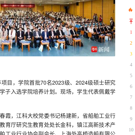
1
2
3
4
5
目，学院首批70名2023级、2024级硕士研究
6
6优秀学子入选学院培养计划。现场，学生代表佩戴学
7
8
春霞，江科大校党委书记杨建新，省船舶工业行
9
教育厅研究生教育处处长金科，镇江高新技术产
10
舶工业行业协会副会长、上海外高桥造船有限公