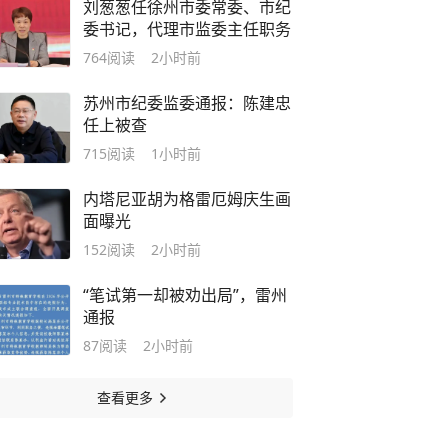
刘葱葱任徐州市委常委、市纪
委书记，代理市监委主任职务
764
阅读
2小时前
苏州市纪委监委通报：陈建忠
任上被查
715
阅读
1小时前
内塔尼亚胡为格雷厄姆庆生画
面曝光
152
阅读
2小时前
“笔试第一却被劝出局”，雷州
通报
87
阅读
2小时前
查看更多