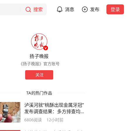
搜索
消息
发布
登录
扬子晚报
《扬子晚报》官方账号
关注
TA的热门作品
泸溪河就“桃酥出现金属牙冠”
发布调查结果：多方排查均排
除金属牙冠异物混入桃酥的可
6806
阅读
12小时前
能性，消费者澄清所发视频情
况不实，已删除并致歉