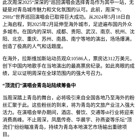
此次周深2025“深深的”巡回演唱会选择青岛作为其中一站，无
疑是对青岛城市魅力和文化氛围的认可。此前，周深“9．
29Hz”世界巡回演唱会已取得巨大成功。从2024年5月18日自
上海启程，到2025年2月延伸至海外城市，足迹遍布国内外众
多城市。在国内的深圳、成都、贵阳、武汉、南京、杭州、沈
阳、北京、重庆、苏州、南昌、南宁等地的演出，场场爆满，
创造了极高的人气和话题度。
在海外，拉斯维加斯站动员观众10586人，票房达312万美元，
创下中国内地歌手在当地演出的最高票房纪录。如此亮眼的成
绩，足以证明周深在全球范围内的强大号召力。
“顶流们”演唱会青岛站陆续筹备中
当周深踏上青岛的舞台，必将吸引来自全国各地乃至海外的粉
丝汇聚于此。这些粉丝的到来，将为青岛的文旅产业注入强大
活力。在演唱会举办期间，酒店、餐饮、交通等sh行业将迎来
消费高峰。不止周深，凤凰传奇、华晨宇、孙燕姿等乐坛“顶
流们”纷纷瞄准青岛，持续为青岛本地演艺市场输出重磅项
目。