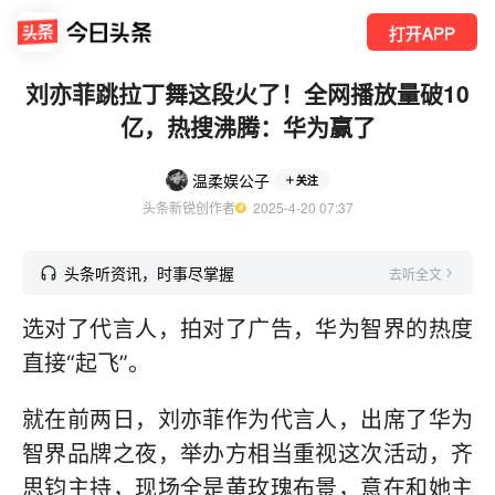
打开APP
刘亦菲跳拉丁舞这段火了！全网播放量破10
亿，热搜沸腾：华为赢了
温柔娱公子
关注
头条新锐创作者
  2025-4-20 07:37
头条听资讯，时事尽掌握
去听全文
选对了代言人，拍对了广告，华为智界的热度
直接“起飞”。
就在前两日，刘亦菲作为代言人，出席了华为
智界品牌之夜，举办方相当重视这次活动，齐
思钧主持，现场全是黄玫瑰布景，意在和她主