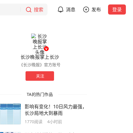
搜索
消息
发布
登录
长沙晚报掌上长沙
《长沙晚报》官方账号
关注
TA的热门作品
影响有变化！10日风力最强，
长沙局地大到暴雨
1770
阅读
4小时前