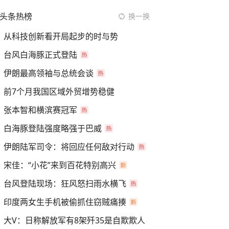
头条热榜
换一换
从科技创新看开局起步的时与势
台风白海豚正式登陆
伊朗最高领袖与总统会谈
前7个月我国区域外贸增势稳健
张本智和横滨赛冠军
白海豚登陆强度略强于巴威
伊朗陆军司令：将回应任何敌对行动
宋佳：“小花”来到百花特别高兴
台风登陆现场：狂风怒扫雨水横飞
印度两女生手机被偷抓住窃贼痛揍
大V：日称解放军有8架歼35是自欺欺人