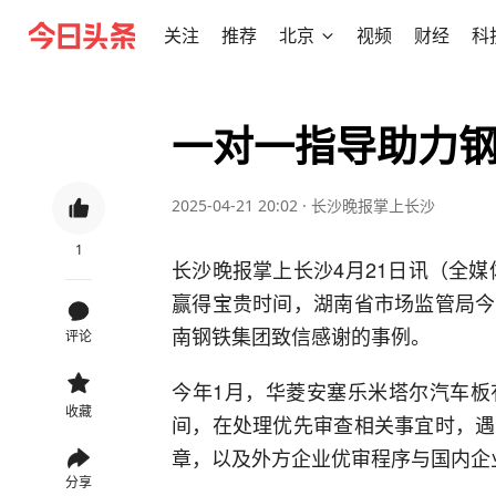
关注
推荐
北京
视频
财经
科
一对一指导助力钢
2025-04-21 20:02
·
长沙晚报掌上长沙
1
长沙晚报掌上长沙4月21日讯（全
赢得宝贵时间，湖南省市场监管局今
南钢铁集团致信感谢的事例。
评论
今年1月，华菱安塞乐米塔尔汽车板
收藏
间，在处理优先审查相关事宜时，遇
章，以及外方企业优审程序与国内企
分享