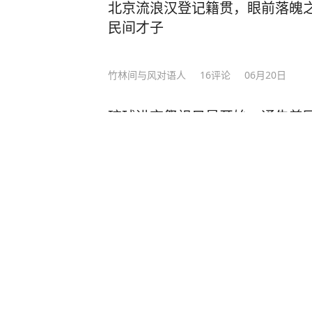
北京流浪汉登记籍贯，眼前落魄
民间才子
竹林间与风对语人
16
评论
06月20日
琉球进京祭祖只是开始，通告美
东方点兵
24
评论
前天07:26