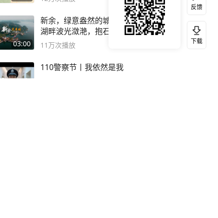
反馈
新余，绿意盎然的城市，仙女
湖畔波光潋滟，抱石公园文化
深邃……
下载
03:00
11万
次播放
110警察节丨我依然是我
03:25
11万
次播放