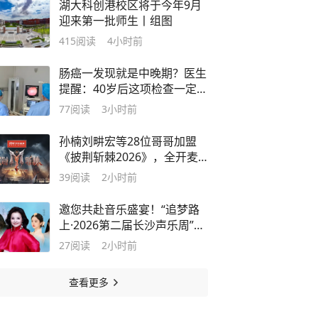
湖大科创港校区将于今年9月
迎来第一批师生丨组图
415
阅读
4小时前
肠癌一发现就是中晚期？医生
提醒：40岁后这项检查一定要
做
77
阅读
3小时前
孙楠刘畊宏等28位哥哥加盟
《披荆斩棘2026》，全开麦
直播赛制升级
39
阅读
2小时前
邀您共赴音乐盛宴！“追梦路
上·2026第二届长沙声乐周”即
将登陆长沙音乐厅
27
阅读
2小时前
查看更多