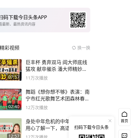
扫码下载今日头条APP
看最新、最热资讯内容
精彩视频
换一换
巨丰杯 勇弃双马 阎大师底线
猛攻 献卒催杀 潘大师精妙入
局
07:57
11万
次播放
舞蹈《想你想不够》表演：南
宁市红光歌舞艺术团森林春红
舞蹈队。
02:40
12万
次播放
身处中年危机的中年人，都该
首页
扫码下载今日头条
用心了解一下，高适的中年逆
袭之路
12:57
12万
次播放