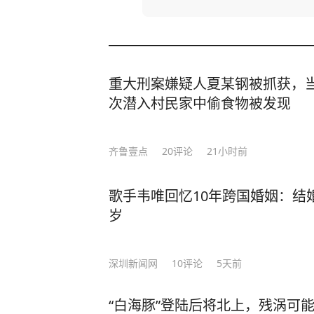
重大刑案嫌疑人夏某钢被抓获，当
次潜入村民家中偷食物被发现
齐鲁壹点
20
评论
21小时前
歌手韦唯回忆10年跨国婚姻：结
岁
深圳新闻网
10
评论
5天前
“白海豚”登陆后将北上，残涡可