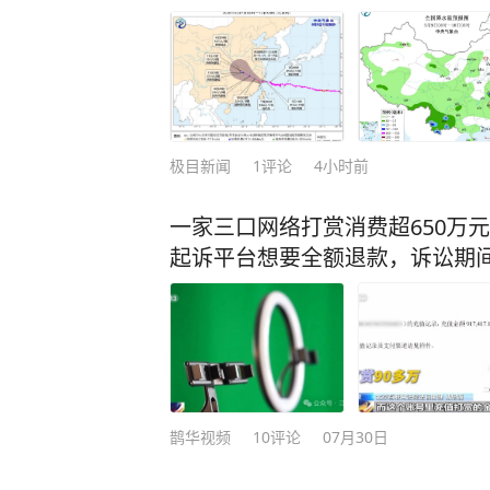
极目新闻
1
评论
4小时前
一家三口网络打赏消费超650万
起诉平台想要全额退款，诉讼期间
鹊华视频
10
评论
07月30日