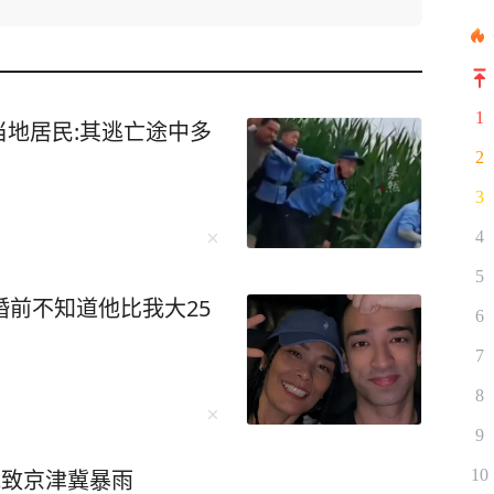
1
地居民:其逃亡途中多
2
3
4
5
婚前不知道他比我大25
6
7
8
9
能致京津冀暴雨
10