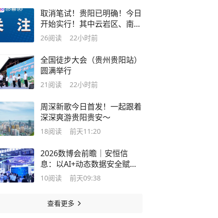
取消笔试！贵阳已明确！今日
开始实行！其中云岩区、南明
区、花溪区、乌当区、白云
26
阅读
22小时前
区、观山湖区、清镇、修文、
开阳、息烽均有名额！
全国徒步大会（贵州贵阳站）
圆满举行
21
阅读
22小时前
周深新歌今日首发！一起跟着
深深爽游贵阳贵安～
18
阅读
前天11:20
2026数博会前瞻｜安恒信
息：以AI+动态数据安全赋能
数据要素流通
10
阅读
前天09:38
查看更多