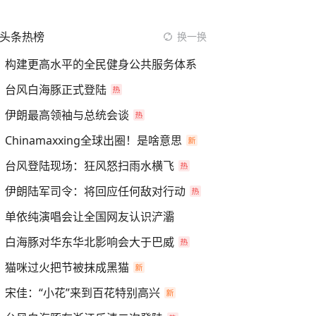
头条热榜
换一换
构建更高水平的全民健身公共服务体系
台风白海豚正式登陆
伊朗最高领袖与总统会谈
Chinamaxxing全球出圈！是啥意思
台风登陆现场：狂风怒扫雨水横飞
伊朗陆军司令：将回应任何敌对行动
单依纯演唱会让全国网友认识浐灞
白海豚对华东华北影响会大于巴威
猫咪过火把节被抹成黑猫
宋佳：“小花”来到百花特别高兴