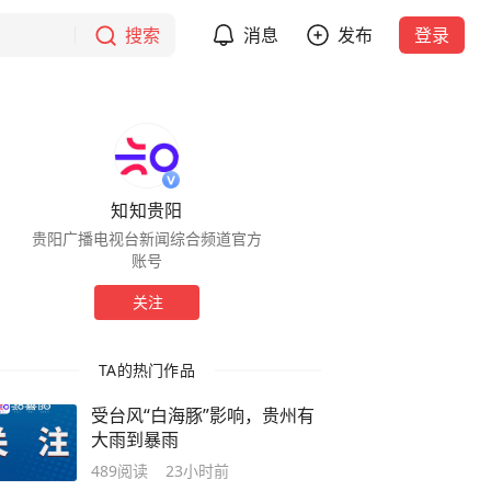
搜索
消息
发布
登录
知知贵阳
贵阳广播电视台新闻综合频道官方
账号
关注
TA的热门作品
受台风“白海豚”影响，贵州有
大雨到暴雨
489
阅读
23小时前