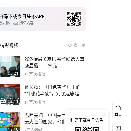
扫码下载今日头条APP
看最新、最热资讯内容
精彩视频
换一换
2024#最美基层民警候选人事
迹展播——朱元
03:21
11万
次播放
蒋长扬：《国色芳华》里的
“神秘花鸟使”，到底是忠是
奸？
02:11
11万
次播放
首页
巴西夫妇：中国是世界上科技
扫码下载今日头条
最先进的国家，他们生活在
2999年
18:10
7万
次播放