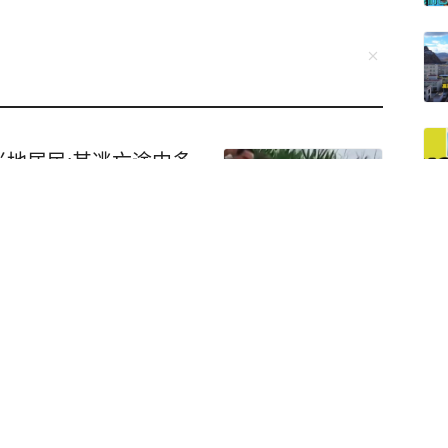
地居民:其逃亡途中多
一醉驾男子被撞身亡