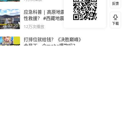
反馈
应急科普 | 高原地震如何针对
性救援？ #西藏地震救援
下载
02:20
12万
次播放
打排位就给钱？《决胜巅峰》
会是下一个moba爆款吗？#
决胜巅峰
03:33
11万
次播放