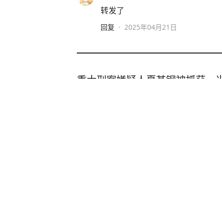
转发了
回复
·
2025年04月21日
重大刑案嫌疑人夏某钢被抓获，当
次潜入村民家中偷食物被发现
齐鲁壹点
20
评论
20小时前
3名辅警查酒驾收钱就放行 还致
闪电新闻
10
评论
5天前