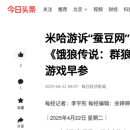
关注
推荐
北京
视频
财经
科
米哈游诉“蚕豆网
《饿狼传说：群狼
2
游戏早参
2025-04-22 06:07
·
每日经济新闻
1
每经记者：李宇彤 每经编辑：余婷婷
收藏
｜2025年4月22日 星期二｜
分享