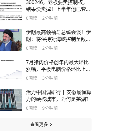
300246，老板要卖控制权，
结果没卖掉！上半年他已套现
1.5亿元，公司连亏3年
0
阅读
2分钟前
伊朗最高领袖与总统会谈！伊
朗：将保持对海峡控制至敌方
接受全部条件，抵抗没有终
0
阅读
2分钟前
点，伊美未进行任何谈判
7月猪肉价格创年内最大环比
涨幅，平板电脑价格环比上涨
11.3%，专家：电子产品价格
0
阅读
3分钟前
还有上涨空间
活力中国调研行 | 安徽最懂算
力的硬核城市，为何是芜湖？
0
阅读
9分钟前
查看更多