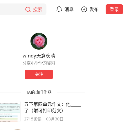
搜索
消息
发布
登录
windy天意晚晴
分享小学学习资料
关注
TA的热门作品
五下第四单元作文：他_____
了（附可打印范文）
2715
阅读
03月30日