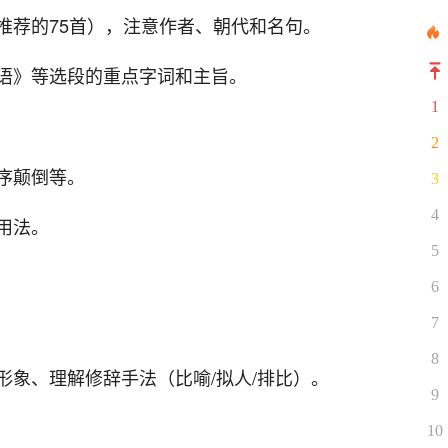
推荐的75首），注意作者、朝代和名句。
语》等选段的重点字词和主旨。
1
2
序颠倒等。
3
4
用法。
5
6
7
8
形象、理解修辞手法（比喻/拟人/排比）。
9
10