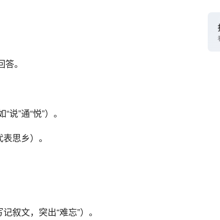
回答。
说”通“悦”）。
代表思乡）。
写记叙文，突出“难忘”）。