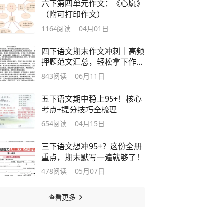
六下第四单元作文：《心愿》
（附可打印作文）
1164
阅读
04月01日
四下语文期末作文冲刺｜高频
押题范文汇总，轻松拿下作文
高分！
843
阅读
06月11日
五下语文期中稳上95+！核心
考点+提分技巧全梳理
654
阅读
04月15日
三下语文想冲95+？这份全册
重点，期末默写一遍就够了！
478
阅读
05月07日
查看更多