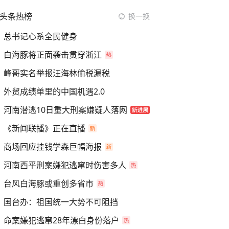
头条热榜
换一换
总书记心系全民健身
白海豚将正面袭击贯穿浙江
峰哥实名举报汪海林偷税漏税
外贸成绩单里的中国机遇2.0
河南潜逃10日重大刑案嫌疑人落网
《新闻联播》正在直播
商场回应挂钱学森巨幅海报
河南西平刑案嫌犯逃窜时伤害多人
台风白海豚或重创多省市
国台办：祖国统一大势不可阻挡
命案嫌犯逃窜28年漂白身份落户