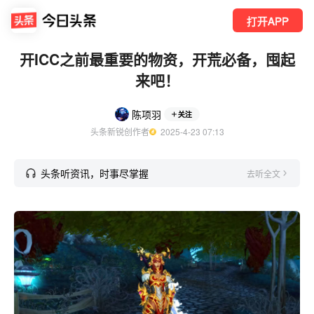
打开APP
开ICC之前最重要的物资，开荒必备，囤起
来吧！
陈项羽
关注
头条新锐创作者
  2025-4-23 07:13
头条听资讯，时事尽掌握
去听全文