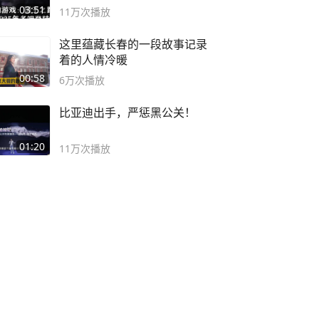
概要
03:51
11万
次播放
这里蕴藏长春的一段故事记录
着的人情冷暖
00:58
6万
次播放
比亚迪出手，严惩黑公关！
01:20
11万
次播放