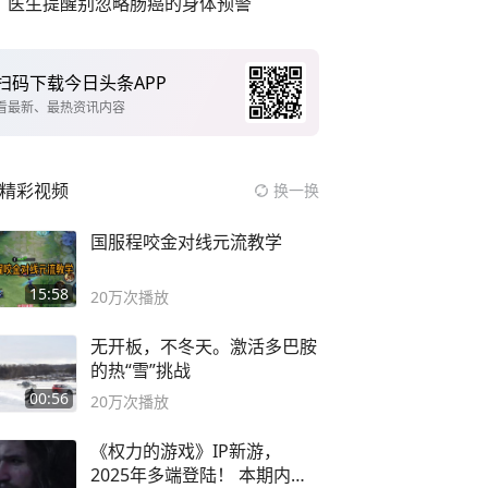
医生提醒别忽略肠癌的身体预警
扫码下载今日头条APP
看最新、最热资讯内容
精彩视频
换一换
国服程咬金对线元流教学
15:58
20万
次播放
无开板，不冬天。激活多巴胺
的热“雪”挑战
00:56
20万
次播放
《权力的游戏》IP新游，
2025年多端登陆！ 本期内容