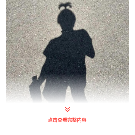
点击查看完整内容
从照片中可以看出，全红婵解锁了“冲天炮”造