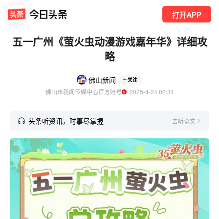
打开APP
五一广州《萤火虫动漫游戏嘉年华》详细攻
略
佛山新闻
关注
佛山市新闻传媒中心官方账号
  2025-4-24 02:34
头条听资讯，时事尽掌握
去听全文