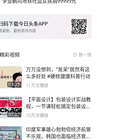
李亚鹏向地铁吐血女孩捐99999元
扫码下载今日头条APP
看最新、最热资讯内容
精彩视频
换一换
万万没想到，“发呆”居然有这
么多好处 #硬核健康科普行动
03:25
11万
次播放
【平面设计】包装设计实战教
程，一节课轻松搞定包装设计
流程！
91:25
10万
次播放
印度军事雄心勃勃但经济前景
不乐观，韩国也面临经济衰退