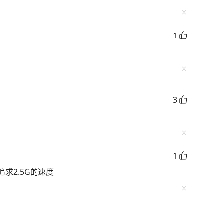
1
3
1
求2.5G的速度