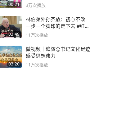
风险
00:21
3万
次播放
林伯渠外孙齐放：初心不改
一步一个脚印的走下去 #红船
论坛
03:49
11万
次播放
微视频｜追随总书记文化足迹
感受思想伟力
03:20
11万
次播放