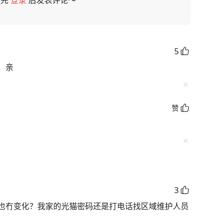
请先
登录
后发表评论～
5
，亲
赞
3
也冇变化？我家的光猫密码还是打电话找区域维护人员