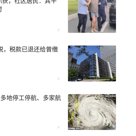
抓获，社区居民：其平
村
关税，税款已退还给曾缴
、多地停工停航、多家航