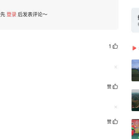
请先
登录
后发表评论～
1
赞
赞