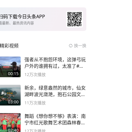
扫码下载今日头条APP
看最新、最热资讯内容
精彩视频
换一换
强者从不抱怨环境，这弹弓玩
户外的谁拥有过，太准了#弹
弓#户外
00:15
12万
次播放
新余，绿意盎然的城市，仙女
湖畔波光潋滟，抱石公园文化
深邃……
03:00
11万
次播放
舞蹈《想你想不够》表演：南
宁市红光歌舞艺术团森林春红
舞蹈队。
02:40
12万
次播放