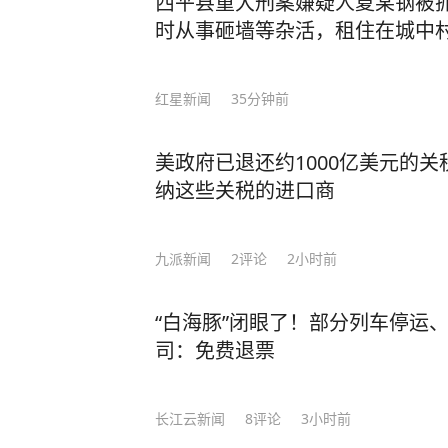
西平县重大刑案嫌疑人夏某钢被
时从事砸墙等杂活，租住在城中
红星新闻
35分钟前
美政府已退还约1000亿美元的
纳这些关税的进口商
九派新闻
2
评论
2小时前
“白海豚”闭眼了！部分列车停运
司：免费退票
长江云新闻
8
评论
3小时前