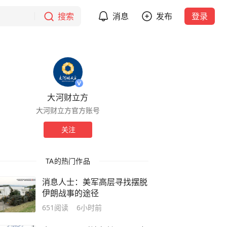
搜索
消息
发布
登录
大河财立方
大河财立方官方账号
关注
TA的热门作品
消息人士：美军高层寻找摆脱
伊朗战事的途径
651
阅读
6小时前