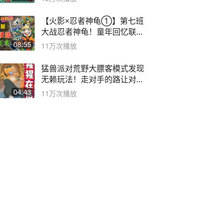
【火影×忍者神龟①】第七班
大战忍者神龟！童年回忆联动
论武？
08:55
11万
次播放
猛兽派对荒野大膘客模式发现
无赖玩法！走对手的路让对手
无路可走
04:43
11万
次播放