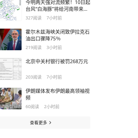
今明两天强对流频繁！10日起
台风“白海豚”将给河南带来明
显风雨
327
阅读
7小时前
霍尔木兹海峡关闭致伊拉克石
油出口骤降75％
219
阅读
3小时前
北京中关村银行被罚268万元
203
阅读
7小时前
伊朗媒体发布伊朗最高领袖视
频
60
阅读
2小时前
查看更多