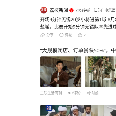
荔枝新闻
28分钟前
·
江苏广电集团荔枝
开场9分钟无锡20岁小将进第1球 8月
盐城，比赛开始9分钟无锡队率先进球
“超出年龄的冷静”！
分享
评论
2
“大规模闭店、订单暴跌50%”，
三联生活周刊
307
评论
9小时前