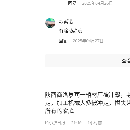
回复
·
2025年04月26日
冰紫诺
有啥动静没
回复
·
2025年04月27日
查
陕西商洛暴雨一棺材厂被冲毁，老
走，加工机械大多被冲走，损失超
所有的家底
哈尔滨日报
2
评论
1小时前