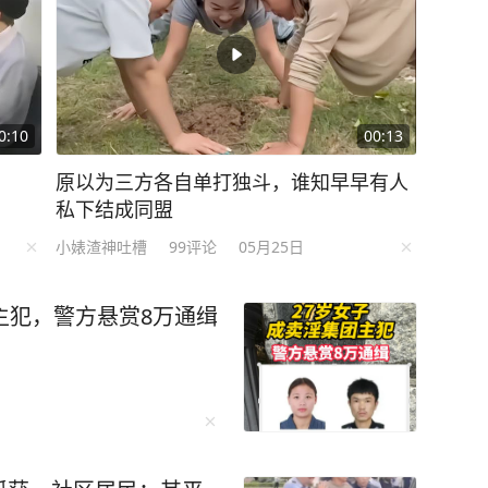
0:10
00:13
原以为三方各自单打独斗，谁知早早有人
私下结成同盟
小婊渣神吐槽
99
评论
05月25日
主犯，警方悬赏8万通缉