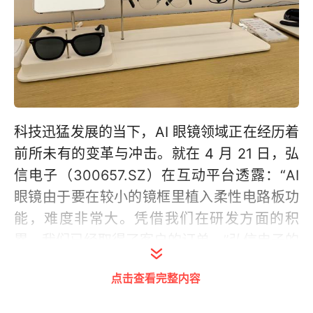
科技迅猛发展的当下，AI 眼镜领域正在经历着
前所未有的变革与冲击。就在 4 月 21 日，弘
信电子（300657.SZ）在互动平台透露：“AI
眼镜由于要在较小的镜框里植入柔性电路板功
能，难度非常大。凭借我们在研发方面的积
累，我们已经取得了客户的订单。”弘信电子的
软板产品可广泛应用于智能眼镜领域，是多个
点击查看完整内容
品牌智能眼镜产品FPC（柔性电路板）的重要
供应商。上述消息如同一颗石子投入平静的湖