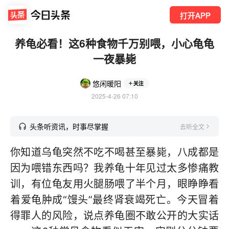
打开APP
养龟必看！这6种食物千万别喂，小心龟龟
一夜暴毙
悠闲暖阳
关注
2025-4-26 07:10
头条听资讯，时事尽掌握
去听全文
你知道乌龟突然不吃不喝甚至暴毙，八成都是
因为喂错东西吗？我养龟十年见过太多惨痛教
训，有位龟友用火腿肠喂了半个月，眼睁睁看
着爱龟肿成“馒头”最终肾衰竭死亡。今天冒着
得罪人的风险，说点养龟圈不敢公开的大实话