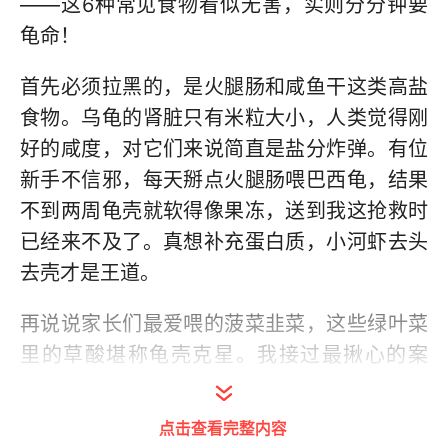
——这6种常见食物看似无害，实则分分钟要
龟命！
首先必须拉黑的，是火腿肠和咸鱼干这类高盐
食物。乌龟的肾脏只有米粒大小，人类觉得刚
好的咸度，对它们来说简直是盐分炸弹。有位
新手不信邪，每天掰点火腿肠喂巴西龟，结果
不到两周龟壳就软得像果冻，送到我这抢救时
已经来不及了。真想补充蛋白质，小河虾去头
去壳才是王道。
再说说家长们最爱喂的菠菜韭菜，这些绿叶菜
里的草酸堪称龟壳克星。我接过最揪心的案
例，是只从小喂菠菜的草龟，背甲长得像被压
变形的饼干，连游泳都失去平衡。补钙的正确
点击查看完整内容