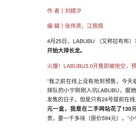
作 者丨刘婧汐
编 辑丨张伟贤，江佩佩
4月25日，LABUBU （又称拉布布
开始大排长龙。
火爆！LABUBU3.0开售即被抢空，
“我之前在线上没有抢到预售，今天
排队的小宁刚刚入坑LABUBU，据她向
发售的日子，但是只有24号提前在线
元一盒，我是在二手网站花了130
贵，要一千多块（原价594元）。”