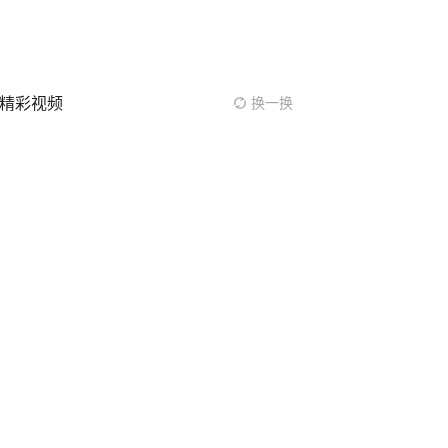
扫码下载今日头条APP
看最新、最热资讯内容
精彩视频
换一换
新年新气象又一部佳作诞生 #
国漫猫行东方传递文化自信
00:34
11万
次播放
“三微”作品展播｜微视频：斩
断伸向企业“秘钥”的黑手
09:06
10万
次播放
110 守护平安每一天！
02:01
10万
次播放