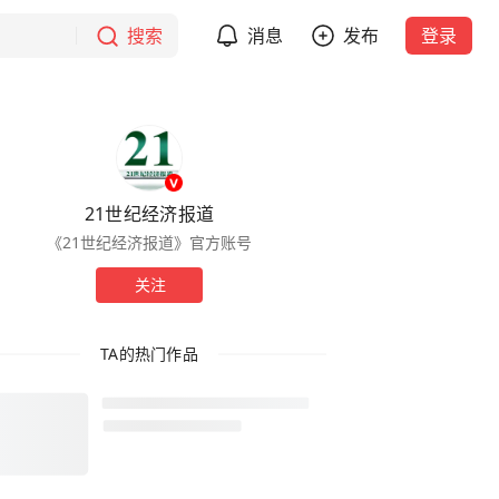
搜索
消息
发布
登录
21世纪经济报道
《21世纪经济报道》官方账号
关注
TA的热门作品
马斯克点名存储芯片供不应
求！板块午后再拉升，兆易创
新逼近涨停
306
阅读
44分钟前