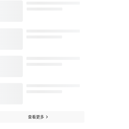
销售额有望连涨五年！半导体
设备板块急速拉升，A股股王
涨超7%
101
阅读
44分钟前
宇树IPO定价出炉，
DeepSeek参与战配！黄仁
勋：AI的下一波浪潮将属于机
72
阅读
54分钟前
器人
A股收评：三大指数集体上
涨，CRO概念领涨
66
阅读
44分钟前
现货黄金直线拉涨，金饰价格
回落，买“三金”少花近1.6万元
6
阅读
24分钟前
查看更多