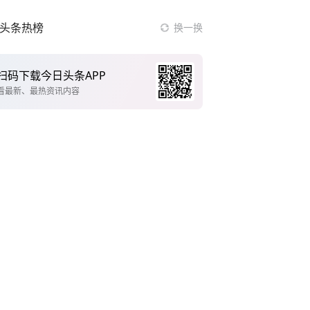
头条热榜
换一换
最是真情暖人心
今年是闭眼秋
东北立秋迎降温暴击有人穿羽绒服
我国货物贸易进出口超30万亿元
官方通报教师招聘笔试前13名被淘汰
立秋三问
黄金跳涨 沉寂格局被谁打破
女司机用越野车绞盘拖移挡路大树
河南超市为什么火了
女子跳下货车男子追逐 二人系夫妻
从731部队交易到海外实验室网络