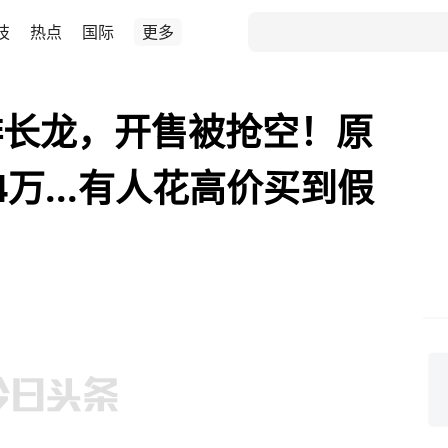
技
热点
国际
更多
排长龙，开售被抢空！原
4万...有人花高价买到假