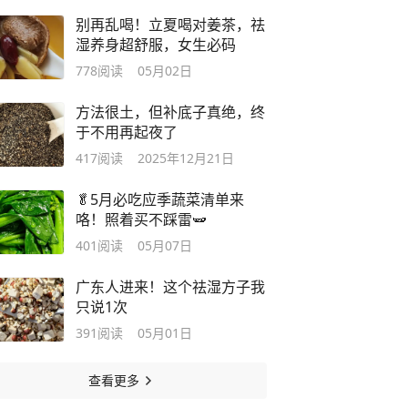
别再乱喝！立夏喝对姜茶，祛
湿养身超舒服，女生必码
778
阅读
05月02日
方法很土，但补底子真绝，终
于不用再起夜了
417
阅读
2025年12月21日
🥬5月必吃应季蔬菜清单来
咯！照着买不踩雷🫛
401
阅读
05月07日
广东人进来！这个祛湿方子我
只说1次
391
阅读
05月01日
查看更多