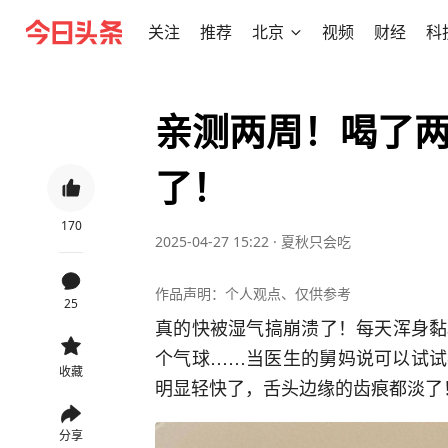
关注
推荐
北京
视频
财经
科
亲测两周！喝了
了！
170
2025-04-27 15:22
·
夏秋只会吃
作品声明：个人观点、仅供参考
25
真的快被湿气搞崩溃了！每天浑身黏
个气球……当医生的舅妈说可以试试
收藏
明显轻快了，舌头边缘的齿痕都淡了
分享