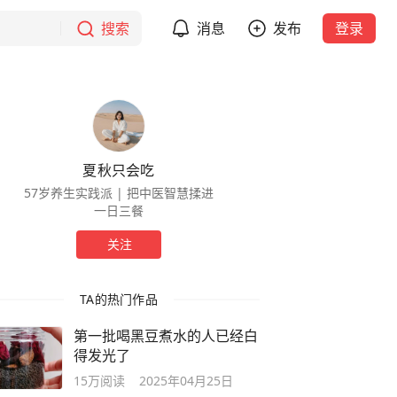
搜索
消息
发布
登录
夏秋只会吃
57岁养生实践派 | 把中医智慧揉进
一日三餐
关注
TA的热门作品
第一批喝黑豆煮水的人已经白
得发光了
15万
阅读
2025年04月25日