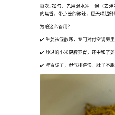
每次取2勺，先用温水冲一遍（去浮
的焦香，带点姜的微辣，夏天喝超舒
为啥这么管用？
✔️ 生姜祛湿散寒，专门对付空调房
✔️ 炒过的小米健脾养胃，还中和了
✔️ 脾胃暖了，湿气排得快，肚子不