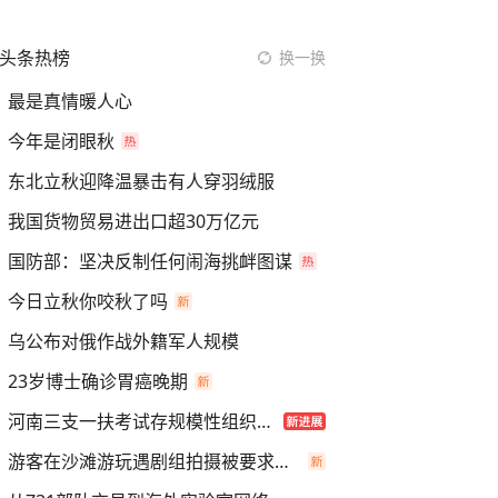
头条热榜
换一换
最是真情暖人心
今年是闭眼秋
东北立秋迎降温暴击有人穿羽绒服
我国货物贸易进出口超30万亿元
国防部：坚决反制任何闹海挑衅图谋
今日立秋你咬秋了吗
乌公布对俄作战外籍军人规模
23岁博士确诊胃癌晚期
河南三支一扶考试存规模性组织作弊
游客在沙滩游玩遇剧组拍摄被要求离开