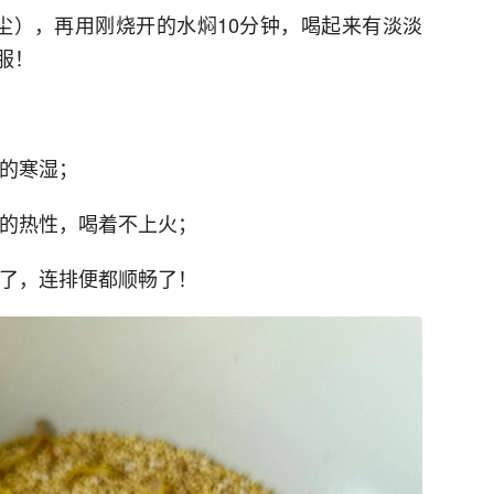
尘），再用刚烧开的水焖10分钟，喝起来有淡淡
服！
里的寒湿；
姜的热性，喝着不上火；
胀了，连排便都顺畅了！