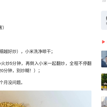
10
害）
越细越好炒），小米洗净晾干；
，小火炒5分钟，再倒入小米一起翻炒，全程不停翻
20分钟，别炒糊！）；
半个月没问题。