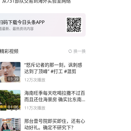
从731部队交易到海外实验室网络
扫码下载今日头条APP
看最新、最热资讯内容
精彩视频
换一换
“怒斥记者的那一刻，讽刺感
达到了顶峰” #打工 #混剪
03:39
12万
次播放
海南旺季每天吃喝拉撒不过百
而且还住海景房 确实比东南
亚合适
01:06
11万
次播放
邢台壹号院即买即住，还有心
动好礼。确定不研究下？