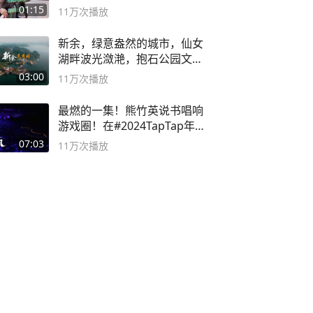
01:15
11万
次播放
新余，绿意盎然的城市，仙女
湖畔波光潋滟，抱石公园文化
深邃……
03:00
11万
次播放
最燃的一集！熊竹英说书唱响
游戏圈！在#2024TapTap年
度游戏大赏
07:03
11万
次播放