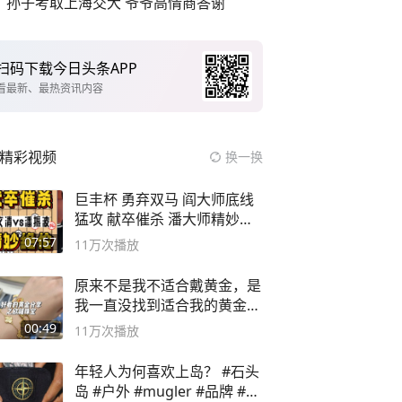
孙子考取上海交大 爷爷高情商答谢
扫码下载今日头条APP
看最新、最热资讯内容
精彩视频
换一换
巨丰杯 勇弃双马 阎大师底线
猛攻 献卒催杀 潘大师精妙入
局
07:57
11万
次播放
原来不是我不适合戴黄金，是
我一直没找到适合我的黄金
😭
00:49
11万
次播放
年轻人为何喜欢上岛？ #石头
岛 #户外 #mugler #品牌 #足