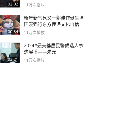
球流氓
02:02
11万
次播放
新年新气象又一部佳作诞生 #
国漫猫行东方传递文化自信
00:34
11万
次播放
2024#最美基层民警候选人事
迹展播——朱元
03:21
11万
次播放