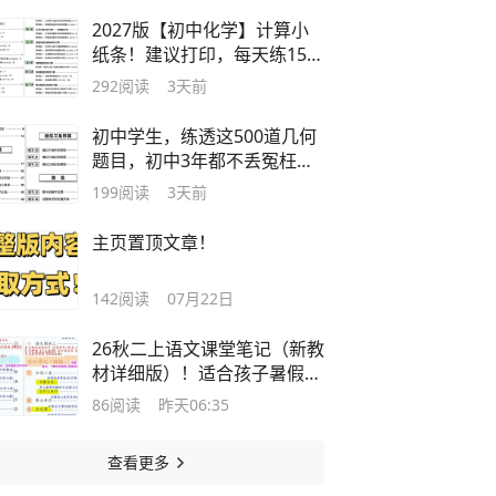
2027版【初中化学】计算小
纸条！建议打印，每天练15分
钟！
292
阅读
3天前
初中学生，练透这500道几何
题目，初中3年都不丢冤枉
分！
199
阅读
3天前
主页置顶文章！
142
阅读
07月22日
26秋二上语文课堂笔记（新教
材详细版）！适合孩子暑假提
前预习！
86
阅读
昨天06:35
查看更多