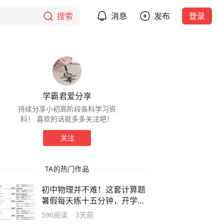
搜索
消息
发布
登录
学霸君爱分享
持续分享小初高阶段各科学习资
料！ 喜欢的话就多多关注吧！
关注
TA的热门作品
初中物理并不难！这套计算题
暑假每天练十五分钟，开学差
生都考90
596
阅读
3天前