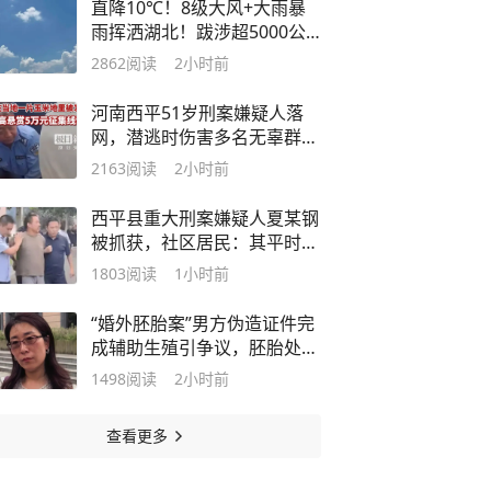
直降10℃！8级大风+大雨暴
雨挥洒湖北！跋涉超5000公
里的“白海豚”将靠岸，需多加
2862
阅读
2小时前
防范
河南西平51岁刑案嫌疑人落
网，潜逃时伤害多名无辜群
众，知情人称其很狡猾
2163
阅读
2小时前
西平县重大刑案嫌疑人夏某钢
被抓获，社区居民：其平时从
事砸墙等杂活，租住在城中村
1803
阅读
1小时前
“婚外胚胎案”男方伪造证件完
成辅助生殖引争议，胚胎处置
权归属与医院审查边界成两大
1498
阅读
2小时前
焦点，律师解析
查看更多