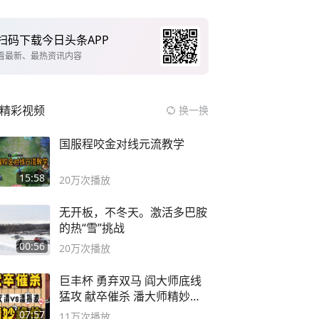
扫码下载今日头条APP
看最新、最热资讯内容
精彩视频
换一换
国服程咬金对线元流教学
15:58
20万
次播放
无开板，不冬天。激活多巴胺
的热“雪”挑战
00:56
20万
次播放
巨丰杯 勇弃双马 阎大师底线
猛攻 献卒催杀 潘大师精妙入
局
07:57
11万
次播放