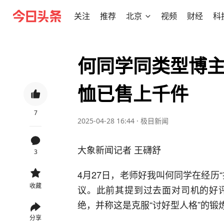
关注
推荐
北京
视频
财经
科
何同学同类型博主
恤已售上千件
7
2025-04-28 16:44
·
极目新闻
大象新闻记者 王礴舒
3
4月27日，老师好我叫何同学在经历
收藏
议。此前其提到过去面对司机的好
绝，并称这是克服“讨好型人格”的锻
分享