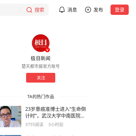
搜索
消息
发布
登录
极目新闻
楚天都市报官方账号
关注
TA的热门作品
23岁患癌准博士进入“生命倒
计时”，武汉大学中南医院教
授杨肖军：胃癌呈年轻化趋
3755
阅读
3小时前
势，切记不要熬夜，要适当运
动，按时吃健康饭