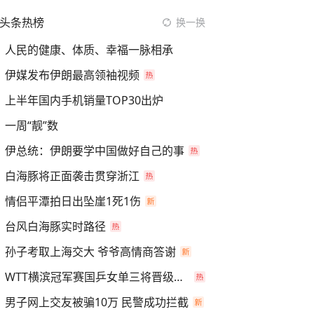
头条热榜
换一换
人民的健康、体质、幸福一脉相承
伊媒发布伊朗最高领袖视频
上半年国内手机销量TOP30出炉
一周“靓”数
伊总统：伊朗要学中国做好自己的事
白海豚将正面袭击贯穿浙江
情侣平潭拍日出坠崖1死1伤
台风白海豚实时路径
孙子考取上海交大 爷爷高情商答谢
WTT横滨冠军赛国乒女单三将晋级四强
男子网上交友被骗10万 民警成功拦截