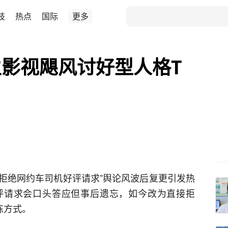
技
热点
国际
更多
影视飓风讨好型人格T
“拒绝网约车司机好评请求”舆论风波后复更引发热
评请求会口头答应但事后遗忘，如今改为直接拒
炼方式。