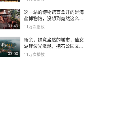
这一站的博物馆盲盒开的是海
盐博物馆，没想到竟然这么好
逛！
01:49
11万
次播放
新余，绿意盎然的城市，仙女
湖畔波光潋滟，抱石公园文化
深邃……
03:00
11万
次播放