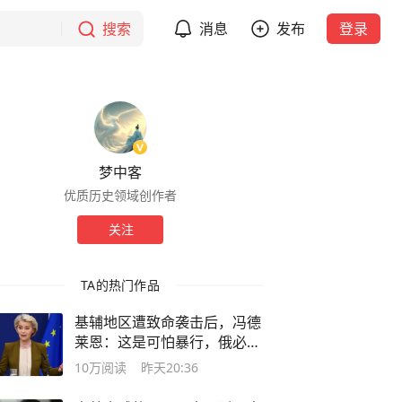
搜索
消息
发布
登录
梦中客
优质历史领域创作者
关注
TA的热门作品
基辅地区遭致命袭击后，冯德
莱恩：这是可怕暴行，俄必须
付出代价
10万
阅读
昨天20:36