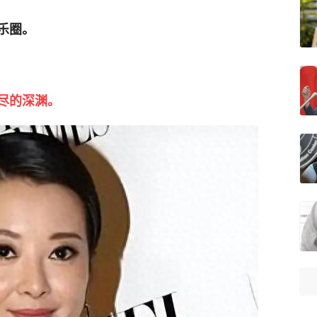
乐圈。
尽的深渊。