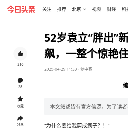
关注
推荐
北京
视频
财经
科
52岁袁立“胖出
飙，一整个惊艳
210
2025-04-29 11:33
·
梦中客
编
28
本文叙述皆有官方信源，为了读者
收藏
“为什么要给我剪成疯子？！”
分享