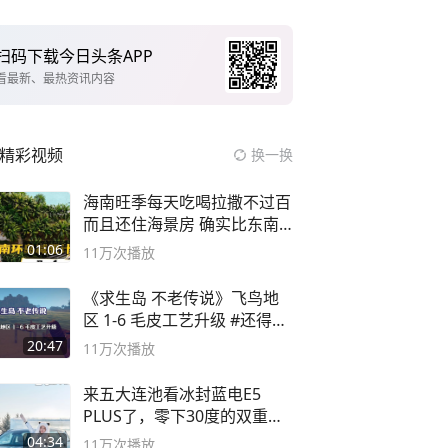
扫码下载今日头条APP
看最新、最热资讯内容
精彩视频
换一换
海南旺季每天吃喝拉撒不过百
而且还住海景房 确实比东南
亚合适
01:06
11万
次播放
《求生岛 不老传说》飞鸟地
区 1-6 毛皮工艺升级 #还得是
主机大作
20:47
11万
次播放
来五大连池看冰封蓝电E5
PLUS了，零下30度的双重冰
封40小时全录
04:34
11万
次播放