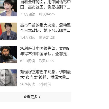
当着全球的面，用中国话骂中
国，高市这回，倒是撞到了朝
鲜枪口上
2.3万
阅读
昨天04:26
高市早苗的重大决定，震动整
个日本政坛，她下台后哪里管
洪水滔天
1.4万
阅读
前天21:28
塔利班让中国很失望，立国5
年得不到中国承认，全都是他
们自找的
6113
阅读
昨天14:09
难怪穆杰塔巴不现身，伊朗最
大“女内鬼”被抓，泄露大量国
家机密
5676
阅读
6小时前
查看更多