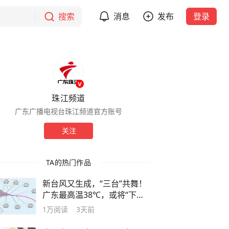
搜索
消息
发布
登录
珠江频道
广东广播电视台珠江频道官方账号
关注
TA的热门作品
新台风又生成，“三台”共舞！
广东最高温38℃，或将“下开
水”！广州闷热感明显上升
1万
阅读
3天前