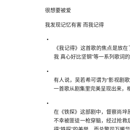
很想要被爱
我发现记忆有害 而我记得
《我记得》这首歌的焦点是放在
我 真心好比坚钢”等一系列歌词
有人说，吴若希可谓为“影视剧
一首歌从剧集里完美呈现出来，
在《铁探》这部剧中，督察尚垶
不幸被匪徒一枪穿脑，经过抢救
得“铁探”的美誉。而总警司万晞华