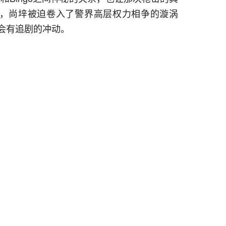
，尚垶被迫卷入了警界高层权力相争的漩涡
会有追剧的冲动。