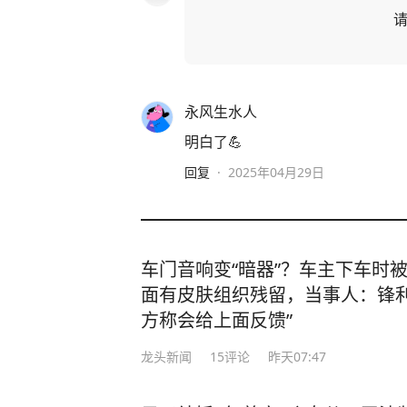
永风生水人
明白了💪
回复
·
2025年04月29日
车门音响变“暗器”？车主下车时
面有皮肤组织残留，当事人：锋利
方称会给上面反馈”
龙头新闻
15
评论
昨天07:47