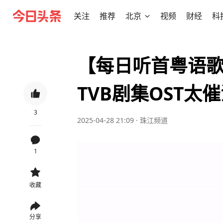
关注
推荐
北京
视频
财经
科
【每日听首粤语
TVB剧集OST太
3
2025-04-28 21:09
·
珠江频道
1
收藏
分享