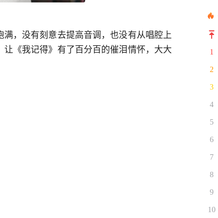
饱满，没有刻意去提高音调，也没有从唱腔上
，让《我记得》有了百分百的催泪情怀，大大
1
2
3
4
5
6
7
8
9
10