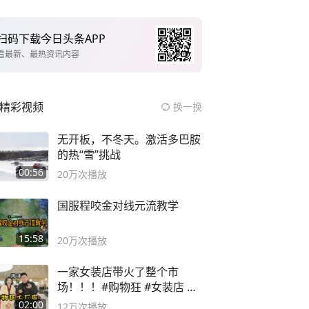
扫码下载今日头条APP
看最新、最热资讯内容
精彩视频
换一换
无开板，不冬天。激活多巴胺
的热“雪”挑战
00:56
20万
次播放
国服程咬金对线元流教学
15:58
20万
次播放
一家女装店带火了整个市
场！！！#购物狂 #女装店 #
高品质女装
02:00
12万
次播放