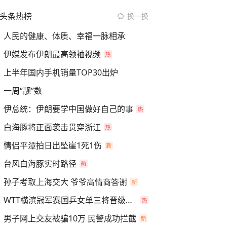
头条热榜
换一换
人民的健康、体质、幸福一脉相承
伊媒发布伊朗最高领袖视频
上半年国内手机销量TOP30出炉
一周“靓”数
伊总统：伊朗要学中国做好自己的事
白海豚将正面袭击贯穿浙江
情侣平潭拍日出坠崖1死1伤
台风白海豚实时路径
孙子考取上海交大 爷爷高情商答谢
WTT横滨冠军赛国乒女单三将晋级四强
男子网上交友被骗10万 民警成功拦截