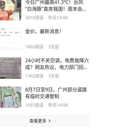
今日广州最高41.3℃！台风
“白海豚”直奔我国！周末会下
雨吗？这些立秋靓汤，太合时
3610
阅读
昨天14:08
了！转给家人周末备上→
金价，最新消息！
1862
阅读
3天前
24小时不关空调，电费竟降六
成？网友热议，电力部门回应
→
1362
阅读
3天前
8月7日至9日，广州部分道路
有临时交通管制
1037
阅读
昨天14:08
查看更多