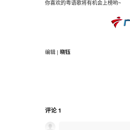
你喜欢的粤语歌将有机会上榜哟~
编辑 |
晓钰
评论
1