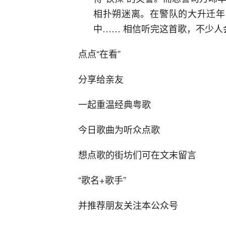
相扑朔迷离。在警队的大升迁年
中…… 相信听完这首歌，不少人
点点
“在看”
分享
给亲友
一起重温经典粤歌
今日歌曲为听众点歌
想点歌的街坊们可在文末留言
“歌名+歌手”
并
推荐朋友关
注本公众号