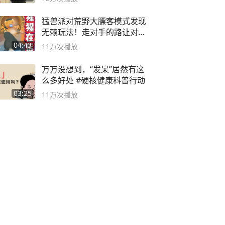
猛兽派对荒野大膘客模式发现
无赖玩法！走对手的路让对手
无路可走
04:43
11万
次播放
万万没想到，“发呆”居然有这
么多好处 #硬核健康科普行动
03:25
11万
次播放