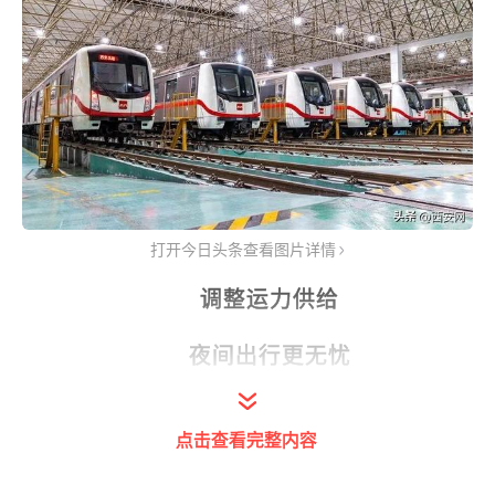
打开今日头条查看图片详情
调整运力供给
夜间出行更无忧
受通勤客流及节前外出客流的叠加影
点击查看完整内容
响，预计节前一日（4月30日）晚高峰时段
客流将持续处于高位，当日城区主要线路将