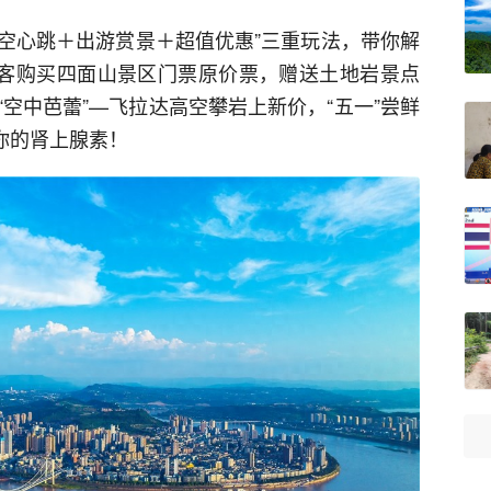
高空心跳＋出游赏景＋超值优惠”三重玩法，带你解
游客购买四面山景区门票原价票，赠送土地岩景点
空中芭蕾”—飞拉达高空攀岩上新价，“五一”尝鲜
战你的肾上腺素！