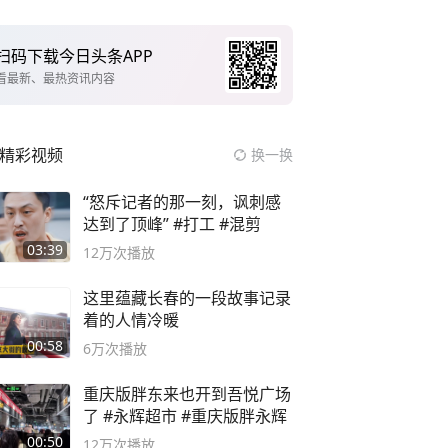
扫码下载今日头条APP
看最新、最热资讯内容
精彩视频
换一换
“怒斥记者的那一刻，讽刺感
达到了顶峰” #打工 #混剪
03:39
12万
次播放
这里蕴藏长春的一段故事记录
着的人情冷暖
00:58
6万
次播放
重庆版胖东来也开到吾悦广场
了 #永辉超市 #重庆版胖永辉
00:50
12万
次播放