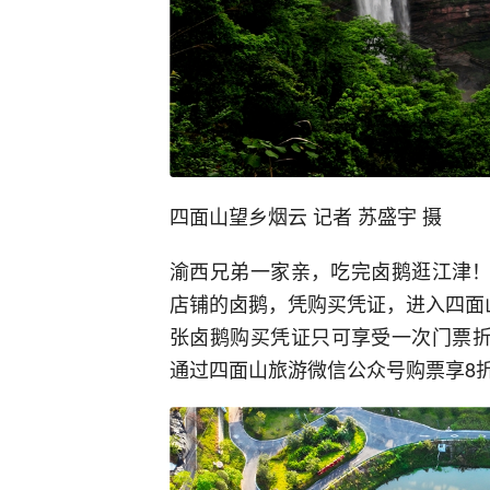
四面山望乡烟云 记者 苏盛宇 摄
渝西兄弟一家亲，吃完卤鹅逛江津！
店铺的卤鹅，凭购买凭证，进入四面
张卤鹅购买凭证只可享受一次门票折
通过四面山旅游微信公众号购票享8折