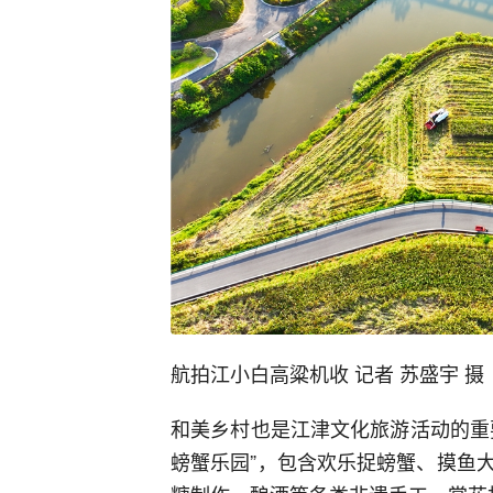
航拍江小白高粱机收 记者 苏盛宇 摄
和美乡村也是江津文化旅游活动的重要
螃蟹乐园”，包含欢乐捉螃蟹、摸鱼