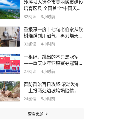
沙坪坝入选全市美丽城市建设
培育区县 全国首个“中国天然
氧吧”中心城区这样“点绿成金”
32
阅读
3小时前
重报深一度｜七旬老伯家从砍
树烧煤到用沼气，再到烧天然
气、用电——四次炉火变迁，
32
阅读
4小时前
照见“绿色中国”
一根绳，跳出的不只是冠军
——重庆少年亚锦赛夺冠背后
的故事
27
阅读
4小时前
群防群治百日攻坚·滚动发布
｜上报两处边坡垮塌险情，梁
平一村民获1000元奖励
24
阅读
5小时前
查看更多