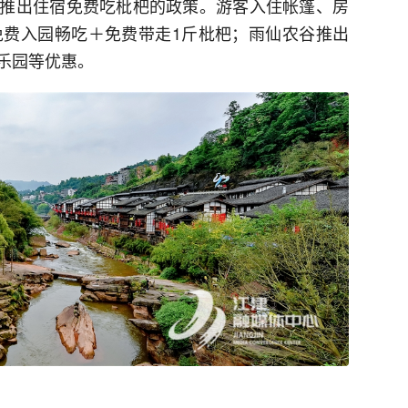
推出住宿免费吃枇杷的政策。游客入住帐篷、房
免费入园畅吃＋免费带走1斤枇杷；雨仙农谷推出
乐园等优惠。