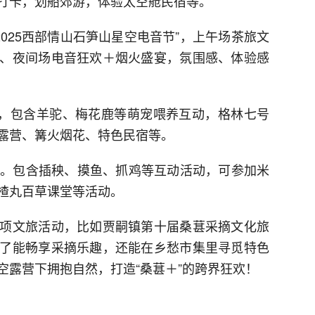
打卡，划船郊游，体验太空舱民宿等。
2025西部情山石笋山星空电音节”，上午场茶旅文
、夜间场电音狂欢＋烟火盛宴，氛围感、体验感
”，包含羊驼、梅花鹿等萌宠喂养互动，格林七号
露营、篝火烟花、特色民宿等。
活动。包含插秧、摸鱼、抓鸡等互动活动，可参加米
楂丸百草课堂等活动。
项文旅活动，比如贾嗣镇第十届桑葚采摘文化旅
了能畅享采摘乐趣，还能在乡愁市集里寻觅特色
空露营下拥抱自然，打造“桑葚＋”的跨界狂欢！