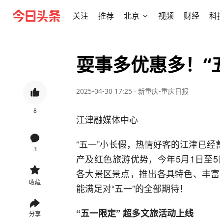
关注
推荐
北京
视频
财经
科
耍事多优惠多！“
2025-04-30 17:25
·
新重庆-重庆日报
8
江津融媒体中心
“五一”小长假，热情好客的江津已经
3
产及红色旅游优势，今年5月1日至
各大景区景点，推出各具特色、丰富
收藏
能满足对“五一”的全部期待！
“五一限定” 超多文旅活动上线
分享