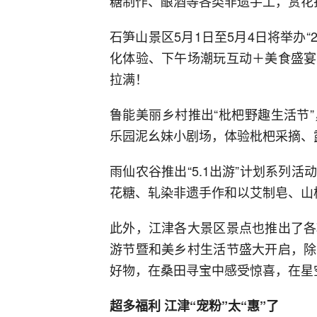
糖制作、酿酒等各类非遗手工，赏花
石笋山景区5月1日至5月4日将举办“
化体验、下午场潮玩互动＋美食盛宴
拉满！
鲁能美丽乡村推出“枇杷野趣生活节
乐园泥幺妹小剧场，体验枇杷采摘、
雨仙农谷推出“5.1出游”计划系列
花糖、轧染非遗手作和以艾制皂、山
此外，江津各大景区景点也推出了各
游节暨和美乡村生活节盛大开启，除
好物，在桑田寻宝中感受惊喜，在星
超多福利 江津“宠粉”太“惠”了