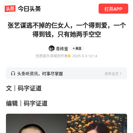
打开APP
张艺谋逃不掉的仨女人，一个得到爱，一个
得到钱，只有她两手空空
青砖鉴
关注
优质娱乐领域创作者
  2025-5-3 12:14
头条听资讯，时事尽掌握
去听全文
文｜码字证道
编辑｜码字证道