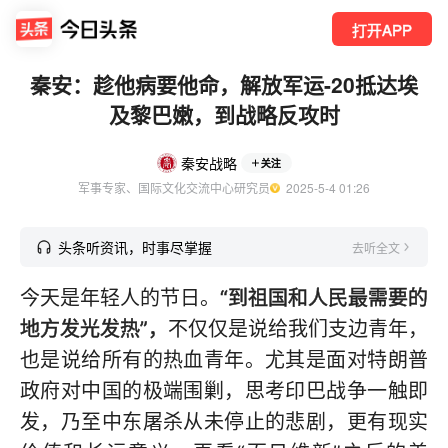
打开APP
秦安：趁他病要他命，解放军运-20抵达埃
及黎巴嫩，到战略反攻时
秦安战略
关注
军事专家、国际文化交流中心研究员
  2025-5-4 01:26
头条听资讯，时事尽掌握
去听全文
今天是年轻人的节日。
“到祖国和人民最需要的
地方发光发热”，
不仅仅是说给我们支边青年，
也是说给所有的热血青年。尤其是面对特朗普
政府对中国的极端围剿，思考印巴战争一触即
发，乃至中东屠杀从未停止的悲剧，更有现实