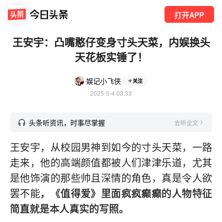
打开APP
王安宇：凸嘴憨仔变身寸头天菜，内娱换头
天花板实锤了！
娱记小飞侠
关注
2025-5-4 03:33
头条听资讯，时事尽掌握
去听全文
王安宇，从校园男神到如今的寸头天菜，一路
走来，他的高端颜值都被人们津津乐道，尤其
是他饰演的那些帅且深情的角色，真是令人欲
罢不能
，《值得爱》里面疯疯癫癫的人物特征
简直就是本人真实的写照。