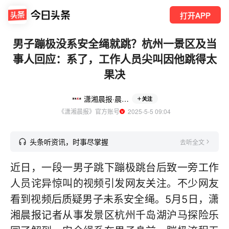
打开APP
男子蹦极没系安全绳就跳？杭州一景区及当
事人回应：系了，工作人员尖叫因他跳得太
果决
潇湘晨报·晨视频
关注
《潇湘晨报》官方账号
  2025-5-5 09:04
头条听资讯，时事尽掌握
去听全文
近日，一段一男子跳下蹦极跳台后致一旁工作
人员诧异惊叫的视频引发网友关注。不少网友
看到视频后质疑男子未系安全绳。5月5日，潇
湘晨报记者从事发景区杭州千岛湖沪马探险乐