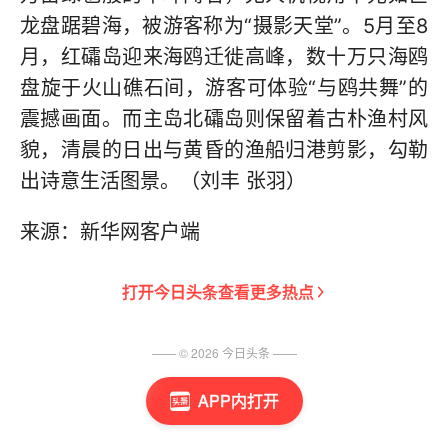
龙盘踞碧海，被游客称为“摄影天堂”。5月至8
月，红礵岛迎来海鸥迁徙高峰，数十万只海鸥
盘旋于火山礁石间，游客可体验“与鸥共舞”的
震撼画面。而主岛北礵岛则保留着古朴渔村风
貌，清晨的日出与黄昏的渔船归港剪影，勾勒
出诗意生活图景。（刘丰 张羽）
来源：新华网客户端
打开
今日头条
查看更多热点
—— ©
2026
今日头条
——
APP内打开