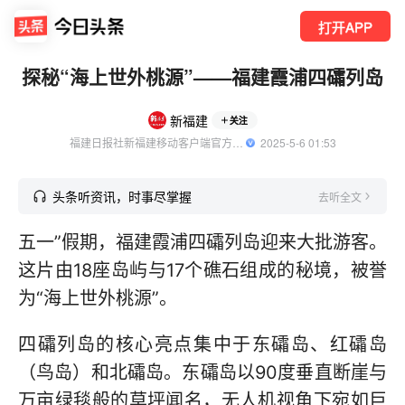
打开APP
探秘“海上世外桃源”——福建霞浦四礵列岛
新福建
关注
福建日报社新福建移动客户端官方账号
  2025-5-6 01:53
头条听资讯，时事尽掌握
去听全文
五一”假期，福建霞浦四礵列岛迎来大批游客。
这片由18座岛屿与17个礁石组成的秘境，被誉
为“海上世外桃源”。
四礵列岛的核心亮点集中于东礵岛、红礵岛
（鸟岛）和北礵岛。东礵岛以90度垂直断崖与
万亩绿毯般的草坪闻名，无人机视角下宛如巨