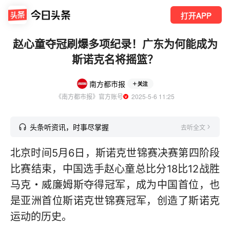
打开APP
赵心童夺冠刷爆多项纪录！广东为何能成为
斯诺克名将摇篮？
南方都市报
关注
《南方都市报》官方账号
  2025-5-6 11:25
头条听资讯，时事尽掌握
去听全文
北京时间5月6日，斯诺克世锦赛决赛第四阶段
比赛结束，中国选手赵心童总比分18比12战胜
马克・威廉姆斯夺得冠军，成为中国首位，也
是亚洲首位斯诺克世锦赛冠军，创造了斯诺克
运动的历史。