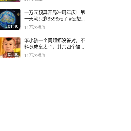
一万元预算开局冲周年庆！第
一天就只剩3598元了 #妄想山
海
01:40
11万
次播放
笨小孩一个问题都没答对，不
料竟成皇太子，其余四个被处
死
05:30
11万
次播放