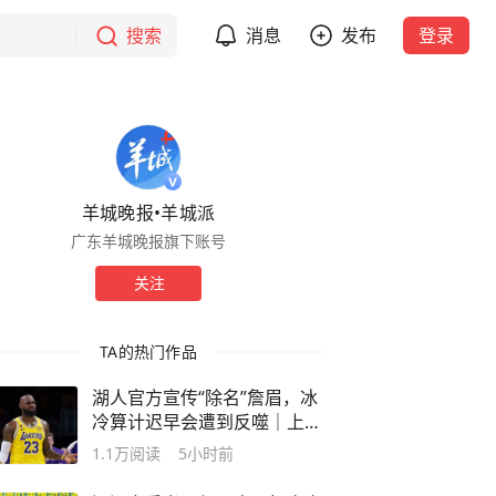
搜索
消息
发布
登录
羊城晚报•羊城派
广东羊城晚报旗下账号
关注
TA的热门作品
湖人官方宣传“除名”詹眉，冰
冷算计迟早会遭到反噬｜上场
评
1.1万
阅读
5小时前