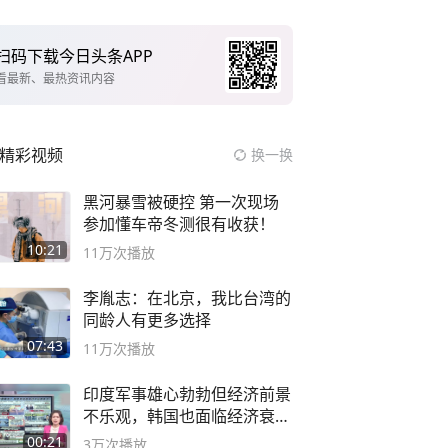
扫码下载今日头条APP
看最新、最热资讯内容
精彩视频
换一换
黑河暴雪被硬控 第一次现场
参加懂车帝冬测很有收获！
10:21
11万
次播放
李胤志：在北京，我比台湾的
同龄人有更多选择
07:43
11万
次播放
印度军事雄心勃勃但经济前景
不乐观，韩国也面临经济衰退
风险
00:21
3万
次播放