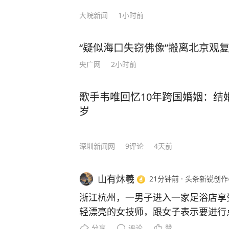
大皖新闻
1小时前
“疑似海口失窃佛像”搬离北京观
央广网
2小时前
歌手韦唯回忆10年跨国婚姻：结
岁
深圳新闻网
9
评论
4天前
山有炑羲
21分钟前
·
头条新锐创作
浙江杭州，一男子进入一家足浴店享
轻漂亮的女技师，跟女子表示要进行
子不注意，安了个手机录制视频。当
分享
评论
赞