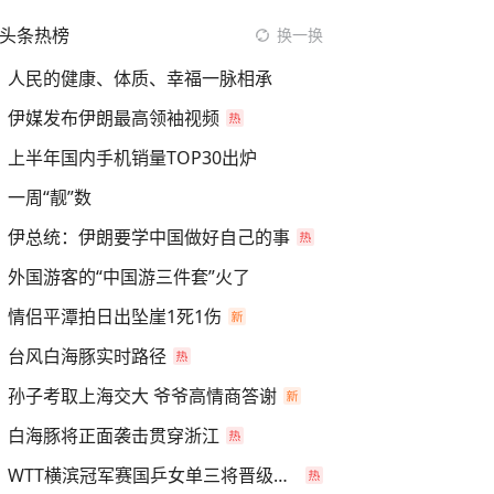
头条热榜
换一换
人民的健康、体质、幸福一脉相承
伊媒发布伊朗最高领袖视频
上半年国内手机销量TOP30出炉
一周“靓”数
伊总统：伊朗要学中国做好自己的事
外国游客的“中国游三件套”火了
情侣平潭拍日出坠崖1死1伤
台风白海豚实时路径
孙子考取上海交大 爷爷高情商答谢
白海豚将正面袭击贯穿浙江
WTT横滨冠军赛国乒女单三将晋级四强