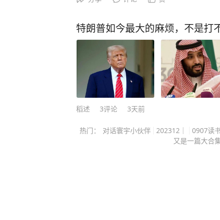
画面都被拍进去了，男子原本躺着，
责女子：你在做什么？女子很委屈，
特朗普如今最大的麻烦，不是打
个服务的吗，你为什么要坑我？男子
赖哦，我都有视频作证的。 随后男子拿着违规的视频，找店家
要求退款，店家无奈，也只能退款了。 浙江杭州一家足
里，最近发生了一件让人看完直摇头
拿，却在包厢里悄悄架起手机，把镜头对准
的事情，让店家和女技师都措手不及。 据潮新闻8月7日报
稻述
3
评论
3天前
涉事男子到店消费后，与一名女技师
热门：
对话寰宇小伙伴
202312｜
0907读
子此前主动提出要做超出正常推拿范
又是一篇大合
双方沟通之后才按照他的要求操作，
留了一手。 趁女技师没有注意，男子把手机放到一旁开始录
像，等服务进行到一定程度，他突然
问女技师在做什么，还拿出刚刚录下
下了证据。 女技师一下急了，按照她的说法，这项服务明明就
是男子自己提出的，现在对方却拿着