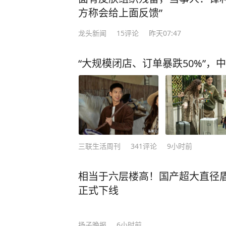
方称会给上面反馈”
龙头新闻
15
评论
昨天07:47
“大规模闭店、订单暴跌50%”，
三联生活周刊
341
评论
9小时前
相当于六层楼高！国产超大直径盾构
正式下线
扬子晚报
6小时前