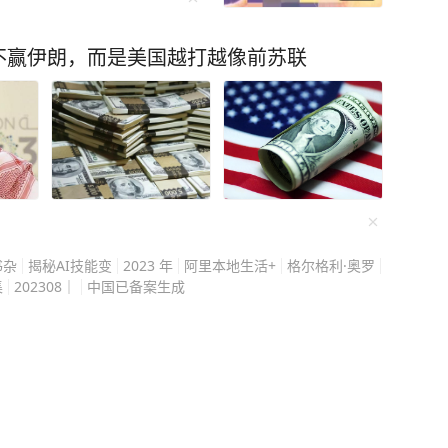
之后装模作样的站起来指
反问道：不是你让我做这
不赢伊朗，而是美国越打越像前苏联
则拿出手机表示：你别狡
浴店
的事，一名男子进店做推
按摩床。 随后发生
道，
进入包厢，女技师称，男
书杂
揭秘AI技能变
2023 年
阿里本地生活+
格尔格利·奥罗
围的特殊服务，自己是在
集
202308｜
中国已备案生成
可她没想到，男子同时还
起身改变了态度，当场质
的视频，表示自己已经留
偷拍视频反过来指责她，