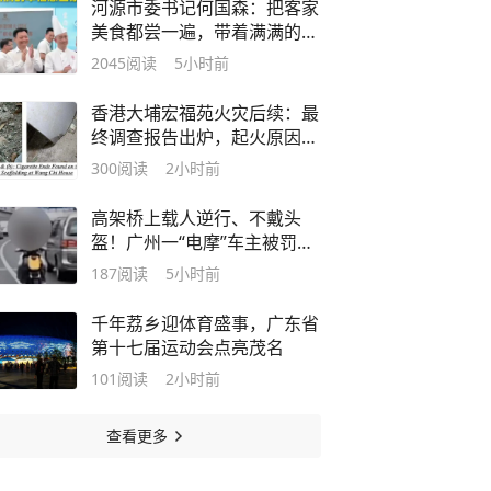
河源市委书记何国森：把客家
美食都尝一遍，带着满满的幸
福感回家
2045
阅读
5小时前
香港大埔宏福苑火灾后续：最
终调查报告出炉，起火原因或
为未熄烟头
300
阅读
2小时前
高架桥上载人逆行、不戴头
盔！广州一“电摩”车主被罚款
行拘
187
阅读
5小时前
千年荔乡迎体育盛事，广东省
第十七届运动会点亮茂名
101
阅读
2小时前
查看更多