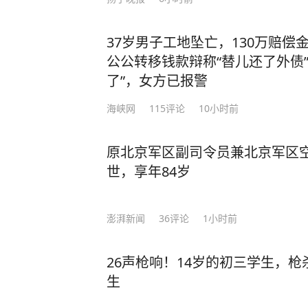
37岁男子工地坠亡，130万赔偿
公公转移钱款辩称“替儿还了外债
了”，女方已报警
海峡网
115
评论
10小时前
原北京军区副司令员兼北京军区
世，享年84岁
澎湃新闻
36
评论
1小时前
26声枪响！14岁的初三学生，
生