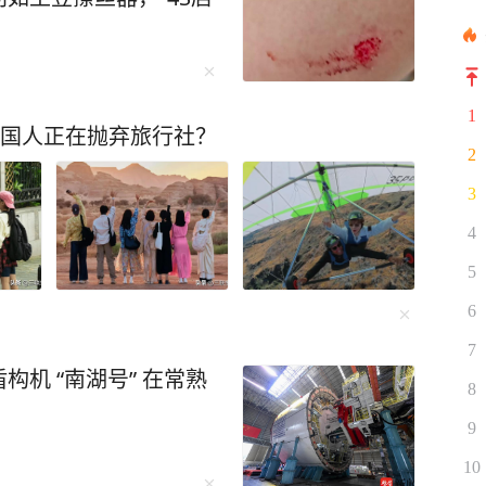
1
中国人正在抛弃旅行社？
2
3
4
5
6
7
机 “南湖号” 在常熟
8
9
10