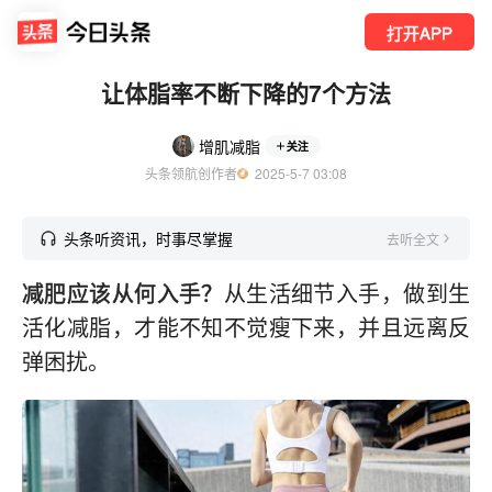
打开APP
让体脂率不断下降的7个方法
增肌减脂
关注
头条领航创作者
  2025-5-7 03:08
头条听资讯，时事尽掌握
去听全文
减肥应该从何入手？
从生活细节入手，做到生
活化减脂，才能不知不觉瘦下来，并且远离反
弹困扰。