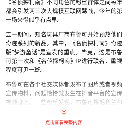
《名侦探柯南》不同角色的粉丝群体之间每年
都会引发两三次大规模互联网骂战，今年的第
一场来得似乎有点早。
五一期间，知名玩具厂商布鲁可开始预热他们
奇迹系列的新品。其中，《名侦探柯南》奇迹
版“梦游童话”是宣发的重点。毕竟，这是布鲁
可第一次和《名侦探柯南》IP进行联名，重视
程度可见一斑。
布鲁可在各个社交媒体都发布了图片或者视频
宣传物料，问题恰恰就发生在抖音平台的宣传
视频身上。一些粉丝发现，布鲁可将毛利兰和
灰原哀并称两名女主。这一表述与原作设定冲
突，也引发了毛利兰粉丝在抖音、微博和小红
点击查看完整内容