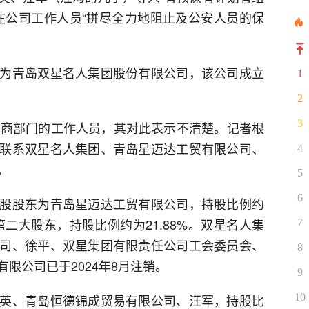
在公司工作人员“拼尽全力地阻止及公安人员的保
为青岛双星名人集团股份有限公司，该公司成立
1
。
2
3
招商部门的工作人员，其对此表示不清楚。记者根
联系双星名人集团、青岛星迈达工贸有限公司、
4
。
5
6
股股东为青岛星迈达工贸有限公司，持股比例约
第二大股东，持股比例约为21.88%。双星名人集
7
司、徐平、双星集团有限责任公司工会委员会、
8
限公司已于2024年8月注销。
9
英、青岛恒德锦成贸易有限公司、汪军，持股比
10