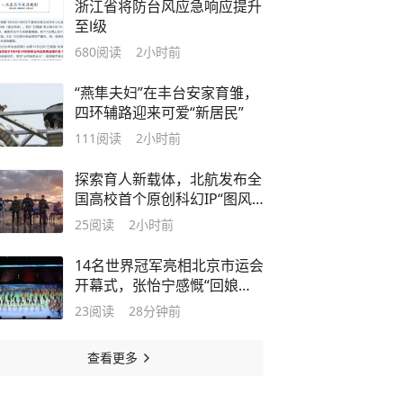
浙江省将防台风应急响应提升
至Ⅰ级
680
阅读
2小时前
“燕隼夫妇”在丰台安家育雏，
四环辅路迎来可爱“新居民”
111
阅读
2小时前
探索育人新载体，北航发布全
国高校首个原创科幻IP“图风
行动”
25
阅读
2小时前
14名世界冠军亮相北京市运会
开幕式，张怡宁感慨“回娘家
了”
23
阅读
28分钟前
查看更多