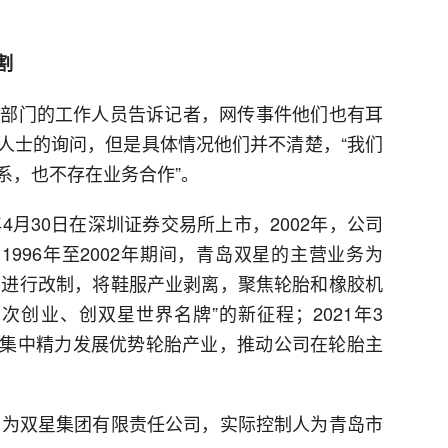
割
证券部门的工作人员告诉记者，网传事件他们也有耳
人士的询问，但是具体情况他们并不清楚，“我们
系，也不存在业务合作”。
4月30日在深圳证券交易所上市，2002年，公司
1996年至2002年期间，青岛双星的主营业务为
公司进行改制，将鞋服产业剥离，聚焦轮胎和橡胶机
二次创业、创双星世界名牌”的新征程；2021年3
集中精力发展优势轮胎产业，推动公司在轮胎主
股东为双星集团有限责任公司，实际控制人为青岛市