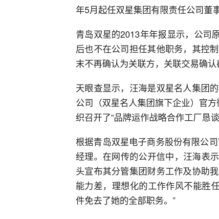
年5月起任双星集团有限责任公司董
青岛双星的2013年年报显示，公司
后也不在公司担任其他职务，其控制
末不再确认为关联方，关联交易确认截
天眼查显示，汪海是双星名人集团的
公司（双星名人集团旗下企业）官方
织召开了“品牌运作战略合作工厂恳
根据青岛双星电子商务股份有限公司
经理。在网传的公开信中，汪海表示
头宣布其分管集团财务工作及协助我
能力差，理想化的工作作风不能胜任
件免去了她的全部职务。”