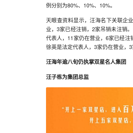
例分别为80%、10%、10%。
天眼查资料显示，汪海名下关联企业
业，3家已经注销，2家吊销未注销。
代表人，11家仍在营业，6家已经注
徐英是法定代表人，3家仍在营业，
汪海年逾八旬仍执掌双星名人集团
汪子栋为集团总监