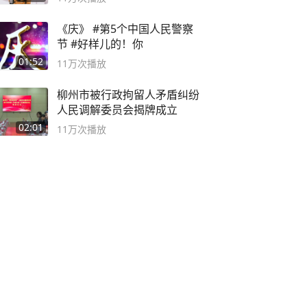
《庆》 #第5个中国人民警察
节 #好样儿的！你
01:52
11万
次播放
柳州市被行政拘留人矛盾纠纷
人民调解委员会揭牌成立
02:01
11万
次播放