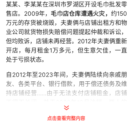
某某、李某某在深圳市罗湖区开设毛巾批发零
售店。2009年，
毛巾店仓库遭遇火灾，
约150
万元的存货被烧毁，夫妻俩与店铺出租方和物
业公司就货物损失赔偿问题提起仲裁和诉讼，
但均败诉，店铺未再经营。2012年夫妻俩重新
开店，每月租金1万多元，但生意欠佳，一直
处于亏损状态。
自2012年至2023年间，夫妻俩陆续向亲戚朋
友、各类平台、银行借款，用于偿还债务及维
持店铺经营……由于无法支付店铺租金，店铺
不得不关闭，并于2023年10月注销。两人的
负债共928万余元。
点击查看完整内容
郭某某、李某某向法院申请个人破产清算后，