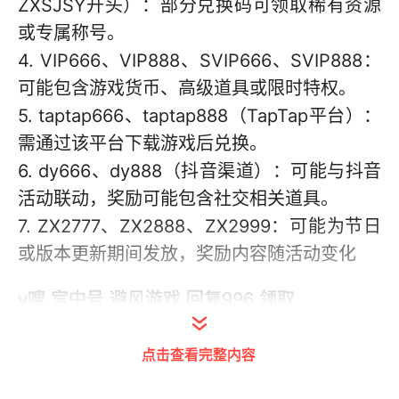
ZXSJSY开头）：部分兑换码可领取稀有资源
或专属称号。
4. VIP666、VIP888、SVIP666、SVIP888：
可能包含游戏货币、高级道具或限时特权。
5. taptap666、taptap888（TapTap平台）：
需通过该平台下载游戏后兑换。
6. dy666、dy888（抖音渠道）：可能与抖音
活动联动，奖励可能包含社交相关道具。
7. ZX2777、ZX2888、ZX2999：可能为节日
或版本更新期间发放，奖励内容随活动变化
v嗖 宫中号 避风游戏 回复996 领取
点击查看完整内容