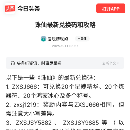
打开APP
诛仙最新兑换码和攻略
爱玩游戏的小刘
关注
2025-5-11 05:57
头条听资讯，时事尽掌握
去听全文
以下是一些《诛仙》的最新兑换码：
1. ZXSJ666：可兑换20个星魄精华、20个炼
器符、20个鸿蒙冰心及多个称号。
2. zxsj1219：奖励内容与ZXSJ666相同，但
需注意大小写差异。
3. ZXSJSY5882、ZXSJSY9885等（以