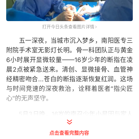
打开今日头条查看图片详情
五一深夜，当城市沉入梦乡，南阳医专三
附院手术室无影灯长明。骨一科团队正与黄金
6小时展开显微较量——16岁少年的断指在凌
晨2点被紧急送来。清创、显微接骨、血管神
经精密吻合...苍白的断指逐渐恢复红润。这场
与时间竞速的深夜救治，诠释着医者"指尖匠
心"的无声坚守。
5月3日晚，16岁的南召少年小星因与家人
发生口角，冲动之下用刀砍掉了自己的左手小
点击查看完整内容
指。惊慌失措的父母立即将他送往市某专科医