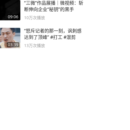
“三微”作品展播｜微视频：斩
断伸向企业“秘钥”的黑手
09:06
10万
次播放
“怒斥记者的那一刻，讽刺感
达到了顶峰” #打工 #混剪
03:39
13万
次播放