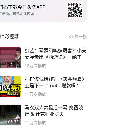
扫码下载今日头条APP
看最新、最热资讯内容
精彩视频
换一换
综艺：琴瑟和鸣多厉害？小夫
妻弹奏出《西游记》，绝了
12:14
12万
次播放
打排位就给钱？《决胜巅峰》
会是下一个moba爆款吗？#
决胜巅峰
03:33
11万
次播放
马农双人舞最后一幕-奥西波
娃 & 什克利亚罗夫
08:55
11万
次播放