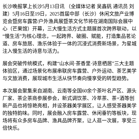
长沙晚报掌上长沙5月13日讯 （全媒体记者 吴鑫矾 通讯员 刘
建）5月16日至19日，2025首届中部（长沙）休闲文旅产业博
览会暨房车露营/户外渔具展暨茶文化节将在湖南国际会展中
心（芒果馆）开幕，三大慢生活方式主题展首次跨界联动，以
“慢生活”为核心理念，一起跨界、破圈、赋能，打造集品茗论
道、房车旅居、渔乐体验于一体的沉浸式消费新场景，为星城
注入慢生活的诗意与活力。
展会突破传统模式，构建“山水间·茶香里·诗意栖居”三大主题
体验区，通过场景化布展串联房车露营、户外运动、茶艺美学
与文旅消费，展现城市生活从快节奏向慢享受的转型趋势。
本次展会聚集来自湖南、云南等全国60余个茶叶名产区、源头
厂家、茶企茶商参展参会，新式调饮茶、冷萃茶、茶+酒等创
新产品也将惊艳亮相，并设茶器美学展区，让人感受茶器美学
的独特韵味。同时，展会融入房车露营、休闲垂钓等板块，现
场将有众多房车品牌、渔具品牌齐聚，让人逛一次展，享受三
倍快乐。