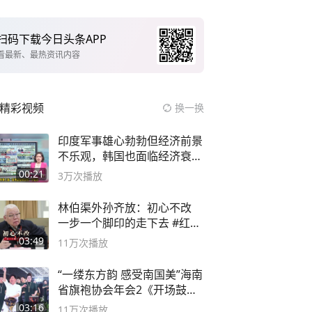
扫码下载今日头条APP
看最新、最热资讯内容
精彩视频
换一换
印度军事雄心勃勃但经济前景
不乐观，韩国也面临经济衰退
风险
00:21
3万
次播放
林伯渠外孙齐放：初心不改
一步一个脚印的走下去 #红船
论坛
03:49
11万
次播放
“一缕东方韵 感受南国美”海南
省旗袍协会年会2《开场鼓》
二团
03:16
11万
次播放