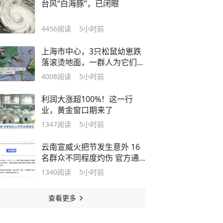
台风“白海豚”，已闭眼
4456
阅读
5小时前
上海市中心，3只松鼠幼崽跌
落滚烫地面，一群人为它们忙
碌起来……
4008
阅读
5小时前
利润大涨超100%！这一行
业，黄金窗口期来了
1347
阅读
5小时前
云南宣威火把节发生意外 16
名群众不同程度灼伤 官方通
报
1340
阅读
5小时前
查看更多