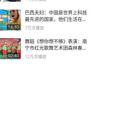
巴西夫妇：中国是世界上科技
最先进的国家，他们生活在
2999年
18:10
7万
次播放
舞蹈《想你想不够》表演：南
宁市红光歌舞艺术团森林春红
舞蹈队。
02:40
12万
次播放