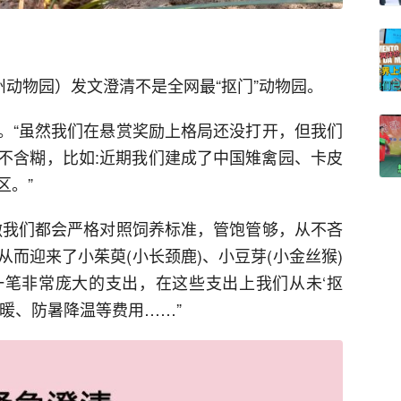
州动物园）发文澄清不是全网最“抠门”动物园。
。“虽然我们在悬赏奖励上格局还没打开，但我们
不含糊，比如:近期我们建成了中国雉禽园、卡皮
区。”
撒我们都会严格对照饲养标准，管饱管够，从不吝
而迎来了小茱萸(小长颈鹿)、小豆芽(小金丝猴)
笔非常庞大的支出，在这些支出上我们从未‘抠
暖、防暑降温等费用……”