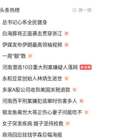
头条热榜
换一换
总书记心系全民健身
白海豚将正面袭击贯穿浙江
伊媒发布伊朗最高领袖视频
一周“靓”数
河南潜逃10日重大刑案嫌疑人落网
永和豆浆创始人林炳生逝世
多家A股公司收到美国关税退款
河南西平刑案嫌犯逃窜时伤害多人
银龙鱼离世大哥正伤心妻子问能吃不
女子突发疾病 嫂子坚持抢救
商场回应挂钱学森巨幅海报