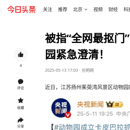
关注
推荐
北京
视频
财经
科
被指“全网最抠门
园紧急澄清！
4
2025-05-13 17:03
·
光明网
近日，江苏扬州茱萸湾风景区动物园的
评论
收藏
分享