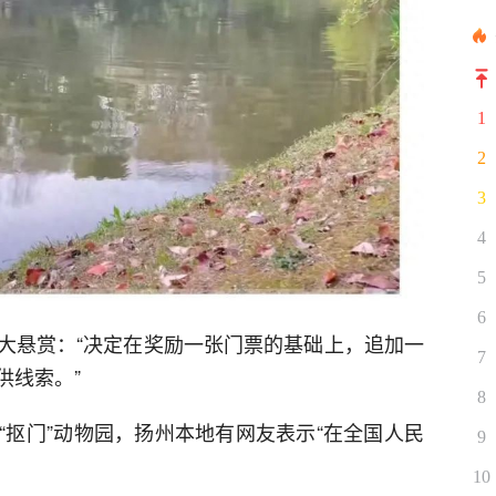
1
2
3
4
5
6
大悬赏：“决定在奖励一张门票的基础上，追加一
7
供线索。”
8
“抠门”动物园，扬州本地有网友表示“在全国人民
9
10