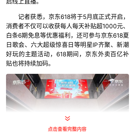
启线上直播。
记者获悉，京东618将于5月底正式开启，
消费者不仅可以收获每人每天补贴超1000元、
白条6期免息等优惠福利，还可参与京东618夏
日歌会、六大超级惊喜日等明星IP齐聚、新潮
好玩的主题活动，618期间，京东外卖百亿补
贴也将持续加码。
点击查看完整内容