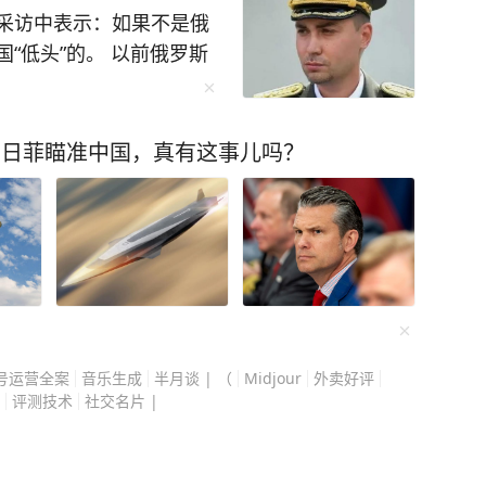
上进行讨论，这也是完全
采访中表示：如果不是俄
“低头”的。 以前俄罗斯
企图在今年年底修订“安
欧洲赚大钱，一边跟中国
进核武器”的原则进行修
战争一打响，一切都变了。
公然提出，日本应毫无禁忌
斯的幻想，三千亿美元外
到日菲瞄准中国，真有这事儿吗？
列涉核动向引发日本各界
结算系统、海外资产与私
续担忧。（记者 陈泽安 胡晓格） 来源：新华社
罗斯看清了西方的真面目。
口美国天然气，也要和俄
年的西方通道被彻底封
也是布达诺夫话里最残酷
刻意结盟，而是西方施压
突消耗、拖垮俄罗斯，到
号运营全案
音乐生成
半月谈 | （
Midjour
外卖好评
丢掉西方幻想的俄罗斯，
评测技术
社交名片 |
将能源、粮食、军工技
资源，全面对接中国发展
远东能源管道、跨境基建