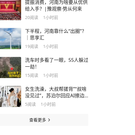
提振消费，河南为啥要从优供
给入手？|豫观察·势从何来
20
阅读
1小时前
下半程，河南靠什么“出圈”？
｜思享汇
19
阅读
1小时前
洗车时多看了一眼，55人躲过
一劫！
15
阅读
1小时前
女生洗澡，大叔帮搓背”“叔啥
没见过”，苏泊尔回应AI擦边
广告
5
阅读
1小时前
查看更多