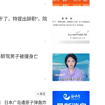
续三个工作日跌幅不断扩张，
新测算，预计汽油下调38
零售价，92号汽油预计下跌
干了，特提出辞职”，院
，0号柴油下跌0.31元/
有6个统计日，变数尚
，当前的预跌幅度将会收
以发改委官方公告为准。
价查看
一醉驾男子被撞身亡
关注
轰炸