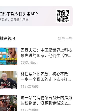
扫码下载今日头条APP
看最新、最热资讯内容
精彩视频
换一换
巴西夫妇：中国是世界上科技
最先进的国家，他们生活在
2999年
18:10
7万
次播放
林伯渠外孙齐放：初心不改
一步一个脚印的走下去 #红船
论坛
03:49
11万
次播放
这一站的博物馆盲盒开的是海
盐博物馆，没想到竟然这么好
逛！
01:49
11万
次播放