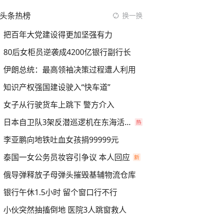
头条热榜
换一换
把百年大党建设得更加坚强有力
80后女柜员逆袭成4200亿银行副行长
伊朗总统：最高领袖决策过程遭人利用
知识产权强国建设驶入“快车道”
女子从行驶货车上跳下 警方介入
日本自卫队3架反潜巡逻机在东海活动
李亚鹏向地铁吐血女孩捐99999元
泰国一女公务员妆容引争议 本人回应
俄导弹释放子母弹头摧毁基辅物流仓库
银行午休1.5小时 留个窗口行不行
小伙突然抽搐倒地 医院3人跳窗救人