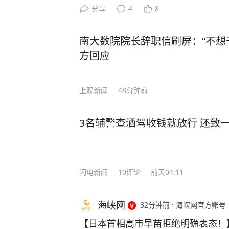
预估下调幅度0.09元/升，随后连
分享
4
8
目前已经进入大幅下调区间。 按照最
0元/吨，柴油下调365元/吨。折算
南大数院院长辞职信刷屏：“不想
0.30元/升，95号汽油下跌0.32元/升
方回应
升。 不过需要提醒大家，计价周期仍
存。如果后续国际原油快速反弹回升
上观新闻
48分钟前
窄，最终能否落地、下调多少，一切
来源：新华社 安徽交通广播 今日油
3名辅警查酒驾收钱就放行 还致
闪电新闻
10
评论
前天04:11
海峡网
32分钟前
·
海峡网官方账号
【日本首相高市早苗拒绝明确表态！】 日本广岛遭原子弹