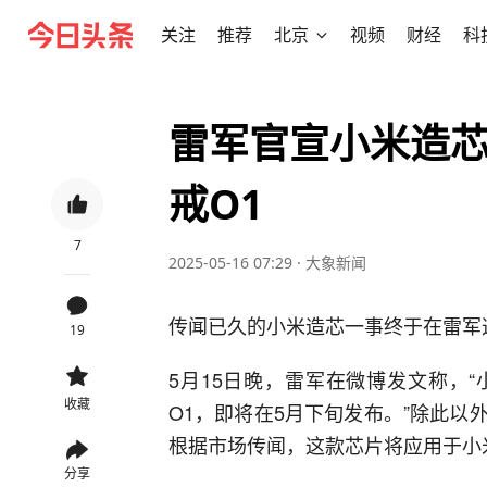
关注
推荐
北京
视频
财经
科
雷军官宣小米造芯
戒O1
7
2025-05-16 07:29
·
大象新闻
传闻已久的小米造芯一事终于在雷军
19
5月15日晚，雷军在微博发文称，
收藏
O1，即将在5月下旬发布。”除此
根据市场传闻，这款芯片将应用于小米1
分享