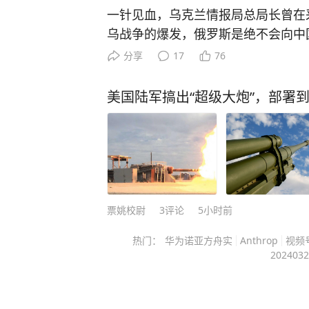
泉进次郎提出把核武器问题拿到台面
一针见血，乌克兰情报局总局长曾在
不能接受的。 “无核三原则”指“不拥有、不制造、不运进核武
乌战争的爆发，俄罗斯是绝不会向中国
器”。据日本媒体此前披露，高市政府
总觉得自己还能两头玩，一边卖气给
分享
17
76
保三文件”时对“无核三原则”中“不运
做点能源生意，心里留着后路。可
改。7月，小泉进次郎在一档节目中
战争一打响，西方的制裁打破了俄罗
美国陆军搞出“超级大炮”，部署
地讨论与核武器相关的政策。这一系
汇储备被冻结、金融体系被踢出国际
持
人财产被没收，一系列打压，让俄
欧洲主动斩断能源合作，宁可高价进
罗斯彻底切割，俄罗斯苦心经营数十
死，向西融合的梦想彻底破灭。 这
的真相：中俄如今的深度绑定，不是
票姚校尉
3
评论
5小时前
逼出来的结果。 美国妄图借俄乌冲
热门：
华为诺亚方舟实
Anthrop
视频
头来却促成了中俄全方位战略合作，
2024032
不再三心二意，开启了战略东移。 
术、联合国安理会话语权等核心战略
需求，曾经搁置多年的中吉乌铁路、