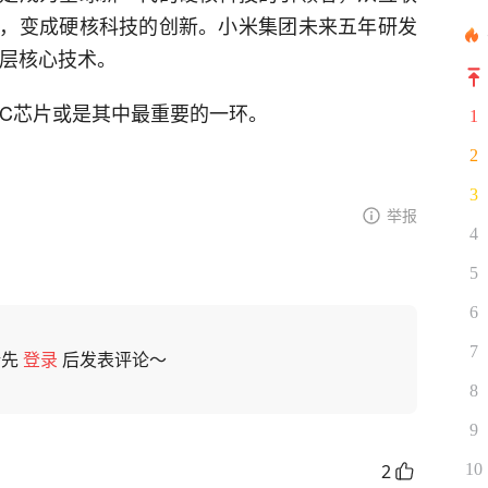
，变成硬核科技的创新。小米集团未来五年研发
底层核心技术。
oC芯片或是其中最重要的一环。
1
2
3
举报
4
5
6
7
请先
登录
后发表评论～
8
9
2
10