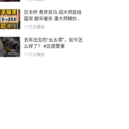
巨丰杯 勇弃双马 阎大师底线
猛攻 献卒催杀 潘大师精妙入
局
07:57
11万
次播放
去年出生的“幺幺零”，如今怎
么样了？ #云南警事
02:22
11万
次播放