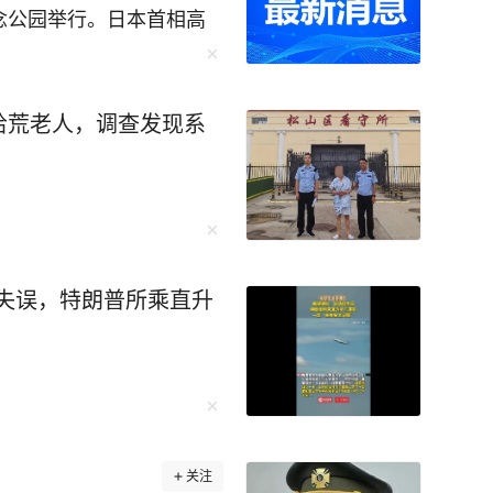
念公园举行。日本首相高
三原则”的表态含糊其
新闻》报
在坚持‘无核三原则’”，
拾荒老人，调查发现系
且并未明确表示日本将继
士的话称，日本政府若考
改之前，日本政府立场将
是有意为之。 共同社
表小川淳也的话报道说，
是描述现状，缺乏今后继
信失误，特朗普所乘直升
国民民主党党首玉木雄一
纪念仪式后的
件”时是否坚持“无核三原
订中，对最终内容发表评论
关注
可接受，日本防卫大臣小