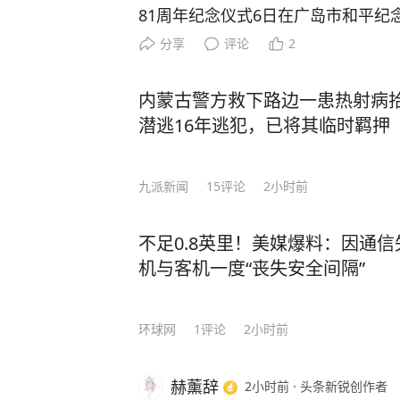
81周年纪念仪式6日在广岛市和平纪
市早苗参加仪式，其致辞中有关“无核
分享
评论
2
辞，未明确表示日本将继续坚持该原则。 日本《每日
道指出，尽管高市在致辞中提到“日本现
内蒙古警方救下路边一患热射病
但其措辞与历任日本首相略有不同，
潜逃16年逃犯，已将其临时羁押
续坚持该原则。报道援引高市身边人
虑修改“无核三原则”，那么在正式修
九派新闻
15
评论
2小时前
“维持现状”，暗示高市仅描述现状的措辞
还援引日本在野党“中道改革联合”代
高市虽然提及“无核三原则”，但仅仅
不足0.8英里！美媒爆料：因通
续坚持“无核三原则”的决心。在野党
机与客机一度“丧失安全间隔”
郎说，高市只是复述了一直以来的政府方针。 在
记者会上，高市拒绝就修订“安保三文
环球网
1
评论
2小时前
则”明确表态。她表示，文件尚在修
为时尚早。 仪式结束后，来自神户的日本民众竹下步向新华社
赫薰辞
2小时前
·
头条新锐创作者
记者表示，他认为日本拥有核武器不