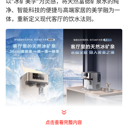
以“冰矿美学”为灵感，将天然富锶矿泉水的纯
净、智能科技的便捷与高端家居的美学融为一
体，重新定义现代客厅的饮水法则。
点击查看完整内容