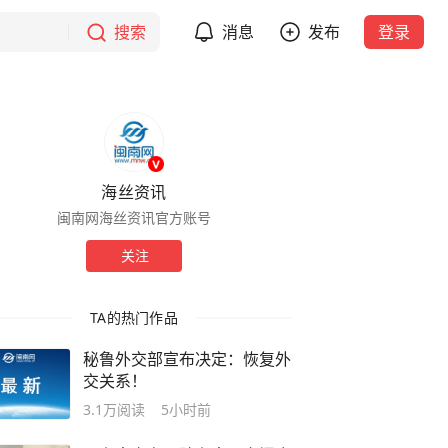
搜索
消息
发布
登录
海丝资讯
闽南网海丝资讯官方账号
关注
TA的热门作品
秘鲁外交部宣布决定：恢复外
交关系！
3.1万
阅读
5小时前