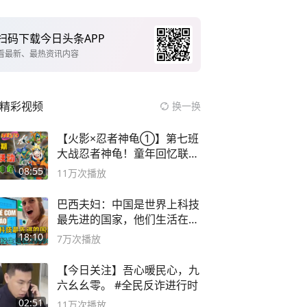
扫码下载今日头条APP
看最新、最热资讯内容
精彩视频
换一换
【火影×忍者神龟①】第七班
大战忍者神龟！童年回忆联动
论武？
08:55
11万
次播放
巴西夫妇：中国是世界上科技
最先进的国家，他们生活在
2999年
18:10
7万
次播放
【今日关注】吾心暖民心，九
六幺幺零。 #全民反诈进行时
02:51
11万
次播放