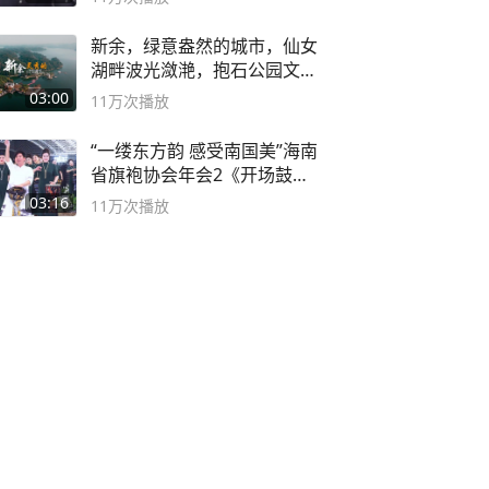
新余，绿意盎然的城市，仙女
湖畔波光潋滟，抱石公园文化
深邃……
03:00
11万
次播放
“一缕东方韵 感受南国美”海南
省旗袍协会年会2《开场鼓》
二团
03:16
11万
次播放