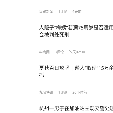
纵览新闻
1
评论
6天前
人贩子“梅姨”若满75周岁是否
会被判处死刑
华商网
3
评论
昨天02:30
夏秋百日攻坚 | 帮人“取现”15
抓
九派快讯
1
评论
20小时前
杭州一男子在加油站围观交警处理