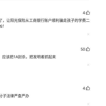
4
了，让阳光保险从工商银行账户顺利骗走孩子的学费二
凶！
50
，应该把1A封杀，把发明者抓起来
4
分子法律严查严办