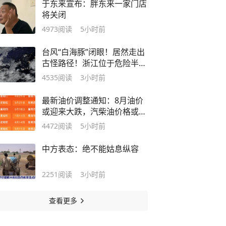
于东来宣布：胖东来一家门店
将关闭
4973
阅读
5小时前
台风“白海豚”闭眼！居然走出
古怪路径！浙江位于危险半圆
内！宁波沿海进入Ⅰ级防台应
4535
阅读
3小时前
急响应，海浪红色预警发布，
多条公交停运
最新油价调整通知：8月油价
或迎来大跌，汽柴油价格或将
会重新下跌0.30元/升-0.36元/
4472
阅读
5小时前
升
中方表态：绝不能姑息纵容
2251
阅读
3小时前
查看更多