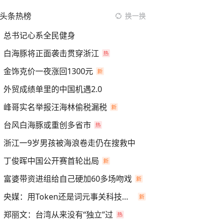
头条热榜
换一换
总书记心系全民健身
白海豚将正面袭击贯穿浙江
金饰克价一夜涨回1300元
外贸成绩单里的中国机遇2.0
峰哥实名举报汪海林偷税漏税
台风白海豚或重创多省市
浙江一9岁男孩被海浪卷走仍在搜救中
丁俊晖中国公开赛首轮出局
富婆带资进组给自己硬加60多场吻戏
央媒：用Token还是词元事关科技话语权
郑丽文：台湾从来没有“独立”过